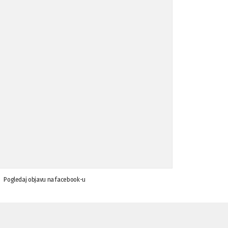
Koalicija Zanemari razlike osuđuje ...
02.09.'15
Osude napada u mjestu Omerovići, op ...
18.08.'15
Osude napada u mjestu Omerovići, op ...
18.08.'15
Napad u mjestu Omerovići, Općina To ...
15.08.'15
Krsenje ljudskih prava
03.08.'15
Pogledaj objavu na facebook-u
Napad na povratnika u Kotor-Varoši
15.07.'15