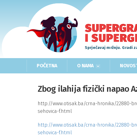
Sprječavaj mržnju. Gradi z
POČETNA
O NAMA
NOVOS
Zbog ilahija fizički napao A
http://www.otisak.ba/crna-hronika/22880-brck
sehovica-f.html
http://www.otisak.ba/crna-hronika/22880-brck
sehovica-f.html