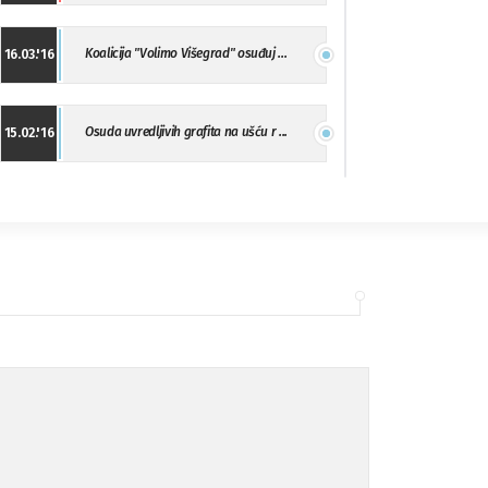
Koalicija "Volimo Višegrad" osuđuj ...
16.03.'16
Osuda uvredljivih grafita na ušću r ...
15.02.'16
"Uzbuna" Bijeljina osuđuje vršnjačk ...
01.02.'16
Osuda napada u Drvaru
13.11.'15
Osuda incidenta tokom dženaze na Pe ...
09.11.'15
Ukljanjanje uvredljivog grafita
08.11.'15