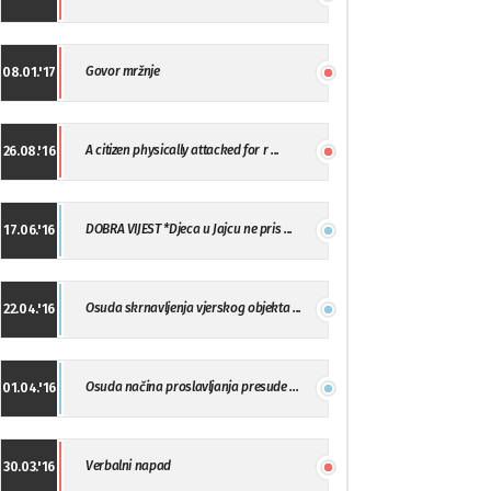
Govor mržnje
08.01.'17
A citizen physically attacked for r ...
26.08.'16
DOBRA VIJEST *Djeca u Jajcu ne pris ...
17.06.'16
Osuda skrnavljenja vjerskog objekta ...
22.04.'16
Osuda načina proslavljanja presude ...
01.04.'16
Verbalni napad
30.03.'16