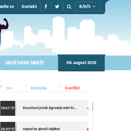
javite se
Kontakt
B/H/S
DRUŠTVENE MREŽE
08. august 2026
Sve
Kohezija
Konflikt
Kruscicani protiv izgradnje mini-hi ...
19.07.'17
napad na vjerski objekat
20.01.'17