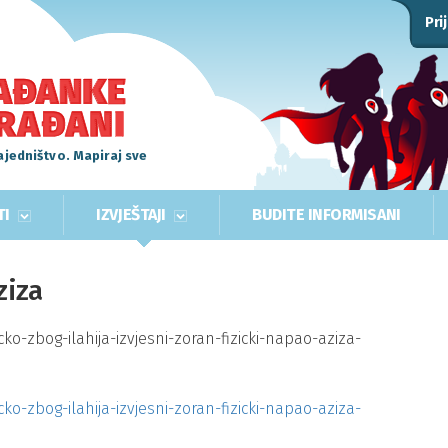
Pri
ajedništvo. Mapiraj sve
TI
IZVJEŠTAJI
BUDITE INFORMISANI
ziza
o-zbog-ilahija-izvjesni-zoran-fizicki-napao-aziza-
o-zbog-ilahija-izvjesni-zoran-fizicki-napao-aziza-