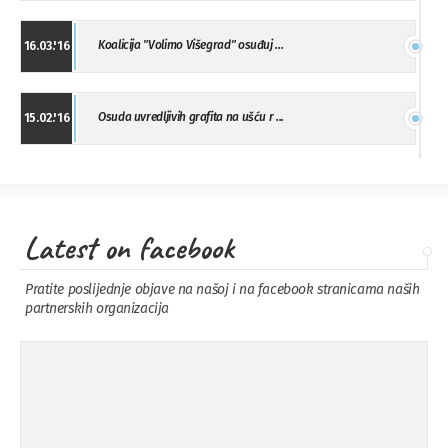
Koalicija "Volimo Višegrad" osuđuj ...
16.03.'16
Osuda uvredljivih grafita na ušću r ...
15.02.'16
"Uzbuna" Bijeljina osuđuje vršnjačk ...
01.02.'16
Latest on facebook
Osuda napada u Drvaru
13.11.'15
Pratite poslijednje objave na našoj i na facebook stranicama naših
partnerskih organizacija
Osuda incidenta tokom dženaze na
09.11.'15
Pe ...
Ukljanjanje uvredljivog grafita
08.11.'15