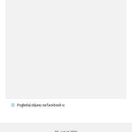
Koalicija Zanemari razlike osuđuje ...
02.09.'15
Osude napada u mjestu Omerovići,
18.08.'15
op ...
Osude napada u mjestu Omerovići,
18.08.'15
op ...
Napad u mjestu Omerovići, Općina To
15.08.'15
...
Krsenje ljudskih prava
03.08.'15
Pogledaj objavu na facebook-u
Napad na povratnika u Kotor-Varoši
15.07.'15