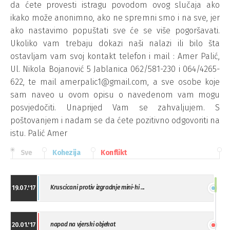
Sve
Kohezija
Konflikt
Kruscicani protiv izgradnje mini-hi ...
19.07.'17
napad na vjerski objekat
20.01.'17