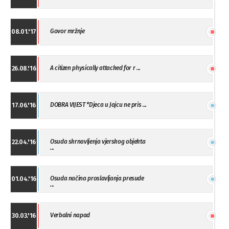
Govor mržnje
08.01.'17
A citizen physically attacked for r ...
26.08.'16
DOBRA VIJEST *Djeca u Jajcu ne pris ...
17.06.'16
Osuda skrnavljenja vjerskog objekta
22.04.'16
...
Osuda načina proslavljanja presude
01.04.'16
...
Verbalni napad
30.03.'16