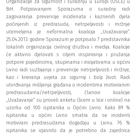
Organizacije za sigurnost i suradnju u Europi (OSCE) u
BiH. Potpisivanjem Sporazuma o suradnji radi
zagovaranja prevencije incidenata i kaznenih djela
počinjenih iz predrasuda, netrpeljivosti i mržnje
utemeljena je neformalna koalicija „Uvažavanje“.
25.04.2013. godine Sporazum je potpisalo 7 predstavnika
lokalnih organizacija civilnog društva i medija. Koalicije
će aktivno djelovati s ciljem inspiriranja i pružanja
potpore pojedincima, skupinama i inicijativama u općini
Livno radi suzbijanja i prevencije netrpeljivosti i mržnje,
kao i kreiranja uvjeta za sigurniji i bolji život. Radi
utvrđivanja mišljenja građana o incidentima motiviranim
predrasudama/netrpeljivosti, članovi koalicije
„Uvažavanje“ su proveli anketu (licem u lice i online) na
uzorku od 100 ispitanika u Općini Livno. Kako 89 %
ispitanika u općini Livno smatra da se incidenti
motivirani predrasudama događaju u Livnu. 76 %
ispitanika se izjasnilo da je potrebno da zajednica