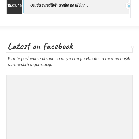
Osuda uvredljivih grafita na ušću r ...
15.02.'16
"Uzbuna" Bijeljina osuđuje vršnjačk ...
01.02.'16
Latest on facebook
Osuda napada u Drvaru
13.11.'15
Pratite poslijednje objave na našoj i na facebook stranicama naših
partnerskih organizacija
Osuda incidenta tokom dženaze na
09.11.'15
Pe ...
Ukljanjanje uvredljivog grafita
08.11.'15
Koalicija Zanemari razlike osuđuje ...
02.09.'15