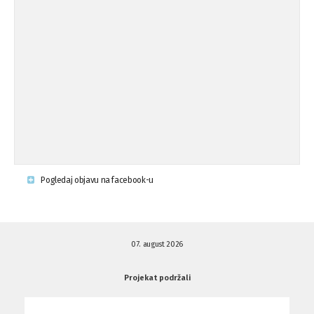
Osude napada u mjestu Omerovići,
18.08.'15
op ...
Osude napada u mjestu Omerovići,
18.08.'15
op ...
Napad u mjestu Omerovići, Općina To
15.08.'15
...
Krsenje ljudskih prava
03.08.'15
Pogledaj objavu na facebook-u
Napad na povratnika u Kotor-Varoši
15.07.'15
07. august 2026
Napad na povratnika u Kotor-Varoši
15.07.'15
Projekat podržali
Osuda pisanja uvredljivih grafita u ...
01.07.'15