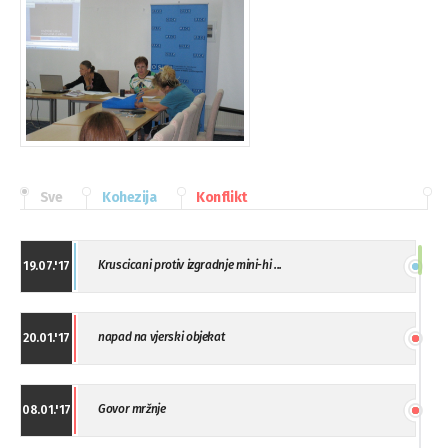
Sve
Kohezija
Konflikt
Kruscicani protiv izgradnje mini-hi ...
19.07.'17
napad na vjerski objekat
20.01.'17
Govor mržnje
08.01.'17