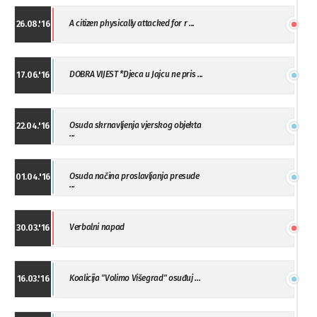
A citizen physically attacked for r ...
26.08.'16
DOBRA VIJEST *Djeca u Jajcu ne pris ...
17.06.'16
Osuda skrnavljenja vjerskog objekta
22.04.'16
...
Osuda načina proslavljanja presude
01.04.'16
...
Verbalni napad
30.03.'16
Koalicija "Volimo Višegrad" osuđuj ...
16.03.'16