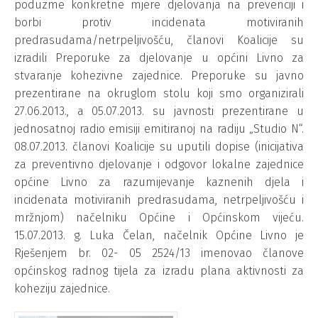
poduzme konkretne mjere djelovanja na prevenciji i
borbi protiv incidenata motiviranih
predrasudama/netrpeljivošću, članovi Koalicije su
izradili Preporuke za djelovanje u općini Livno za
stvaranje kohezivne zajednice. Preporuke su javno
prezentirane na okruglom stolu koji smo organizirali
27.06.2013., a 05.07.2013. su javnosti prezentirane u
jednosatnoj radio emisiji emitiranoj na radiju „Studio N“.
08.07.2013. članovi Koalicije su uputili dopise (inicijativa
za preventivno djelovanje i odgovor lokalne zajednice
općine Livno za razumijevanje kaznenih djela i
incidenata motiviranih predrasudama, netrpeljivošću i
mržnjom) načelniku Općine i Općinskom vijeću.
15.07.2013. g. Luka Čelan, načelnik Općine Livno je
Rješenjem br. 02- 05 2524/13 imenovao članove
općinskog radnog tijela za izradu plana aktivnosti za
koheziju zajednice.