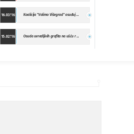
Koalicija "Volimo Višegrad" osuđuj ...
16.03.'16
Osuda uvredljivih grafita na ušću r ...
15.02.'16
"Uzbuna" Bijeljina osuđuje vršnjačk ...
01.02.'16
Osuda napada u Drvaru
13.11.'15
Osuda incidenta tokom dženaze na Pe ...
09.11.'15
Ukljanjanje uvredljivog grafita
08.11.'15