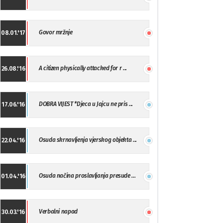
Govor mržnje
08.01.'17
A citizen physically attacked for r ...
26.08.'16
DOBRA VIJEST *Djeca u Jajcu ne pris ...
17.06.'16
Osuda skrnavljenja vjerskog objekta ...
22.04.'16
Osuda načina proslavljanja presude ...
01.04.'16
Verbalni napad
30.03.'16