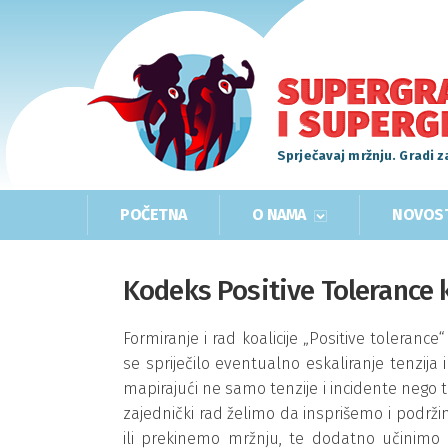
Sprječavaj mržnju. Gradi z
POČETNA
O NAMA
NOVOS
Kodeks Positive Tolerance k
Formiranje i rad koalicije „Positive tolerance
se spriječilo eventualno eskaliranje tenzija
mapirajući ne samo tenzije i incidente nego t
zajednički rad želimo da insprišemo i podržim
ili prekinemo mržnju, te dodatno učinimo 