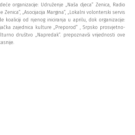
jedeće organizacije: Udruženje „Naša djeca“ Zenica, Radio
e Zenica“, „Asocijacija Margina“, „Lokalni volonterski servis
le koaliciji od njenog iniciranja u aprilu, dok organizacije:
njačka zajednica kulture „Preporod“ , Srpsko prosvjetno-
lturno društvo „Napredak“. prepoznavši vrijednosti ove
kasnije.