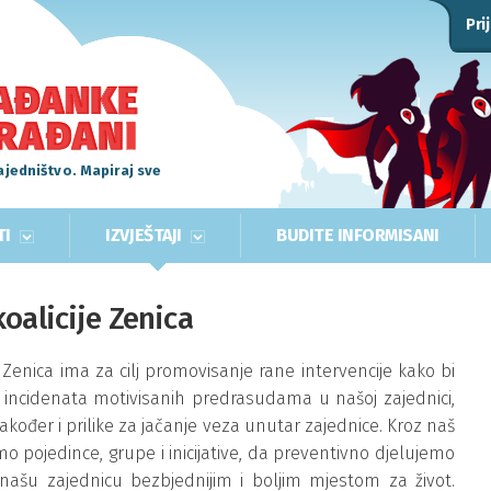
Pri
ajedništvo. Mapiraj sve
TI
IZVJEŠTAJI
BUDITE INFORMISANI
oalicije Zenica
“ Zenica ima za cilj promovisanje rane intervencije kako bi
 i incidenata motivisanih predrasudama u našoj zajednici,
akođer i prilike za jačanje veza unutar zajednice. Kroz naš
o pojedince, grupe i inicijative, da preventivno djelujemo
našu zajednicu bezbjednijim i boljim mjestom za život.