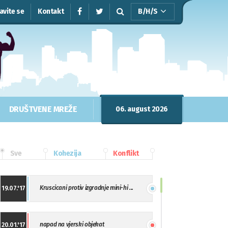
javite se
Kontakt
B/H/S
DRUŠTVENE MREŽE
06. august 2026
Sve
Kohezija
Konflikt
Kruscicani protiv izgradnje mini-hi ...
19.07.'17
napad na vjerski objekat
20.01.'17