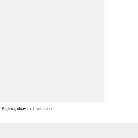
Koalicija Zanemari razlike osuđuje ...
02.09.'15
Osude napada u mjestu Omerovići, op ...
18.08.'15
Osude napada u mjestu Omerovići, op ...
18.08.'15
Napad u mjestu Omerovići, Općina To ...
15.08.'15
Krsenje ljudskih prava
03.08.'15
Pogledaj objavu na facebook-u
Napad na povratnika u Kotor-Varoši
15.07.'15