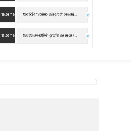
Koalicija "Volimo Višegrad" osuđuj ...
16.03.'16
Osuda uvredljivih grafita na ušću r ...
15.02.'16
"Uzbuna" Bijeljina osuđuje vršnjačk ...
01.02.'16
Osuda napada u Drvaru
13.11.'15
Osuda incidenta tokom dženaze na Pe ...
09.11.'15
Ukljanjanje uvredljivog grafita
08.11.'15