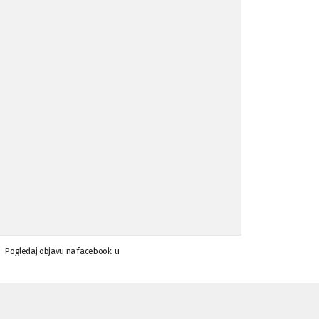
Koalicija Zanemari razlike osuđuje ...
02.09.'15
Osude napada u mjestu Omerovići, op ...
18.08.'15
Osude napada u mjestu Omerovići, op ...
18.08.'15
Napad u mjestu Omerovići, Općina To ...
15.08.'15
Krsenje ljudskih prava
03.08.'15
Pogledaj objavu na facebook-u
Napad na povratnika u Kotor-Varoši
15.07.'15