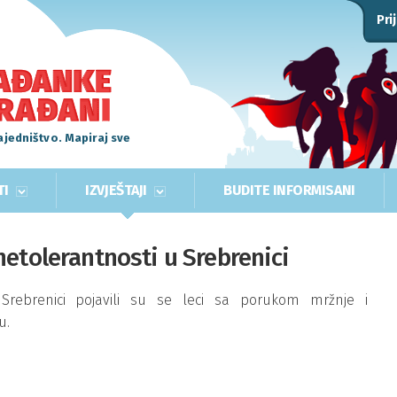
Pri
ajedništvo. Mapiraj sve
TI
IZVJEŠTAJI
BUDITE INFORMISANI
netolerantnosti u Srebrenici
rebrenici pojavili su se leci sa porukom mržnje i
u.