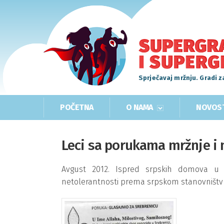
Sprječavaj mržnju. Gradi z
POČETNA
O NAMA
NOVOS
Leci sa porukama mržnje i 
Avgust 2012. Ispred srpskih domova u S
netolerantnosti prema srpskom stanovništv