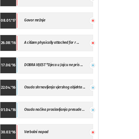
Govor mržnje
08.01.'17
A citizen physically attacked for r ...
26.08.'16
DOBRA VIJEST *Djeca u Jajcu ne pris ...
17.06.'16
Osuda skrnavljenja vjerskog objekta ...
22.04.'16
Osuda načina proslavljanja presude ...
01.04.'16
Verbalni napad
30.03.'16