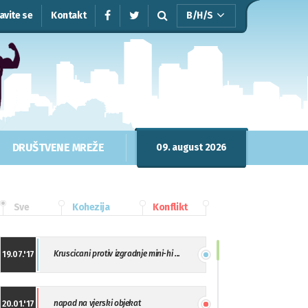
javite se
Kontakt
B/H/S
DRUŠTVENE MREŽE
09. august 2026
Sve
Kohezija
Konflikt
Kruscicani protiv izgradnje mini-hi ...
19.07.'17
napad na vjerski objekat
20.01.'17