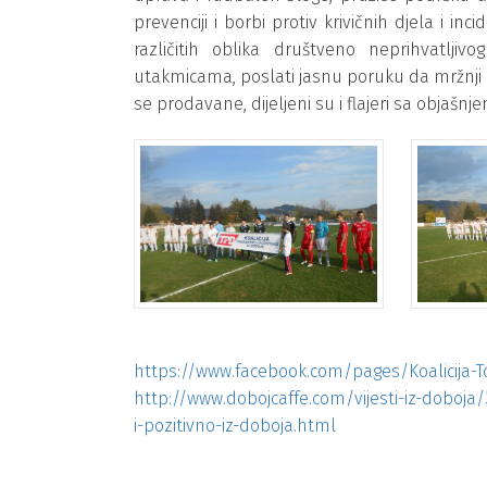
prevenciji i borbi protiv krivičnih djela i in
različitih oblika društveno neprihvatlji
utakmicama, poslati jasnu poruku da mržnji i 
se prodavane, dijeljeni su i flajeri sa objašnje
https://www.facebook.com/pages/Koalicija-To
http://www.dobojcaffe.com/vijesti-iz-doboja/
i-pozitivno-iz-doboja.html