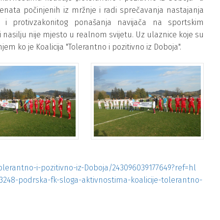
cidenata počinjenih iz mržnje i radi sprečavanja nastajanja
vog i protivzakonitog ponašanja navijača na sportskim
nasilju nije mjesto u realnom svijetu. Uz ulaznice koje su
njem ko je Koalicija "Tolerantno i pozitivno iz Doboja".
lerantno-i-pozitivno-iz-Doboja/243096039177649?ref=hl
3248-podrska-fk-sloga-aktivnostima-koalicije-tolerantno-