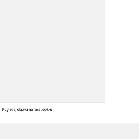
Koalicija Zanemari razlike osuđuje ...
02.09.'15
Osude napada u mjestu Omerovići, op ...
18.08.'15
Osude napada u mjestu Omerovići, op ...
18.08.'15
Napad u mjestu Omerovići, Općina To ...
15.08.'15
Krsenje ljudskih prava
03.08.'15
Pogledaj objavu na facebook-u
Napad na povratnika u Kotor-Varoši
15.07.'15