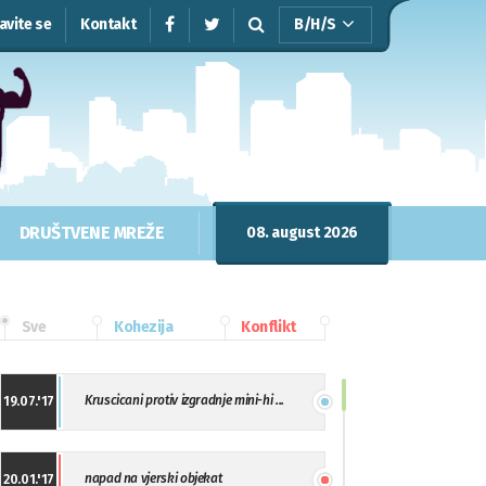
javite se
Kontakt
B/H/S
DRUŠTVENE MREŽE
08. august 2026
Sve
Kohezija
Konflikt
Kruscicani protiv izgradnje mini-hi ...
19.07.'17
napad na vjerski objekat
20.01.'17