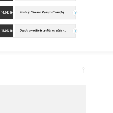
Koalicija "Volimo Višegrad" osuđuj ...
16.03.'16
Osuda uvredljivih grafita na ušću r ...
15.02.'16
"Uzbuna" Bijeljina osuđuje vršnjačk ...
01.02.'16
Osuda napada u Drvaru
13.11.'15
Osuda incidenta tokom dženaze na Pe ...
09.11.'15
Ukljanjanje uvredljivog grafita
08.11.'15