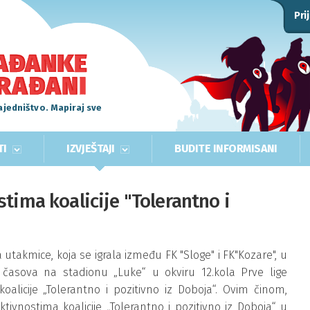
Pri
ajedništvo. Mapiraj sve
TI
IZVJEŠTAJI
BUDITE INFORMISANI
tima koalicije "Tolerantno i
 utakmice, koja se igrala između FK "Sloge" i FK"Kozare", u
časova na stadionu „Luke“ u okviru 12.kola Prve lige
alicije „Tolerantno i pozitivno iz Doboja“. Ovim činom,
tivnostima koalicije „Tolerantno i pozitivno iz Doboja“ u