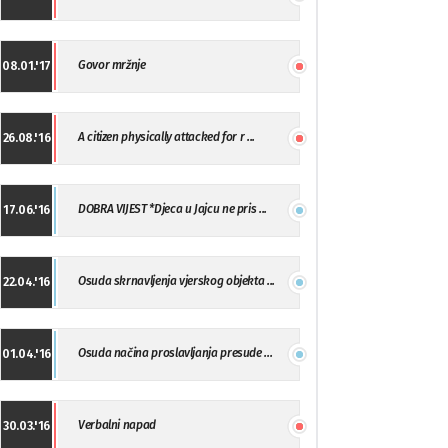
Govor mržnje
08.01.'17
A citizen physically attacked for r ...
26.08.'16
DOBRA VIJEST *Djeca u Jajcu ne pris ...
17.06.'16
Osuda skrnavljenja vjerskog objekta ...
22.04.'16
Osuda načina proslavljanja presude ...
01.04.'16
Verbalni napad
30.03.'16