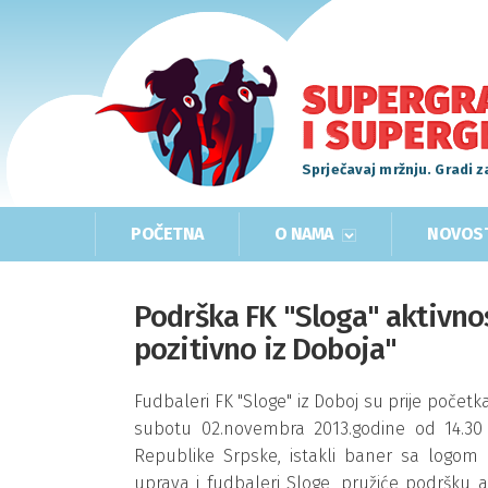
Sprječavaj mržnju. Gradi z
POČETNA
O NAMA
NOVOS
Podrška FK "Sloga" aktivnos
pozitivno iz Doboja"
Fudbaleri FK "Sloge" iz Doboj su prije početka
subotu 02.novembra 2013.godine od 14.30 
Republike Srpske, istakli baner sa logom ko
uprava i fudbaleri Sloge, pružiće podršku ak