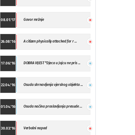
Govor mržnje
08.01.'17
A citizen physically attacked for r ...
26.08.'16
DOBRA VIJEST *Djeca u Jajcu ne pris ...
17.06.'16
Osuda skrnavljenja vjerskog objekta ...
22.04.'16
Osuda načina proslavljanja presude ...
01.04.'16
Verbalni napad
30.03.'16