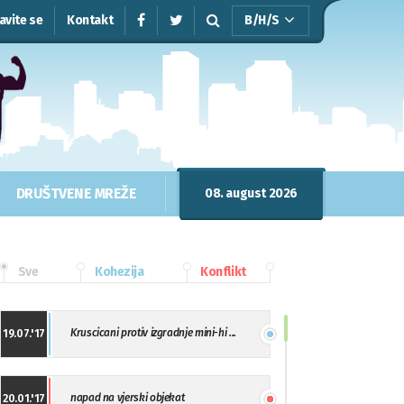
javite se
Kontakt
B/H/S
DRUŠTVENE MREŽE
08. august 2026
Sve
Kohezija
Konflikt
Kruscicani protiv izgradnje mini-hi ...
19.07.'17
napad na vjerski objekat
20.01.'17