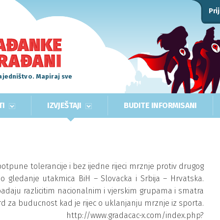
Pri
ajedništvo. Mapiraj sve
TI
IZVJEŠTAJI
BUDITE INFORMISANI
tpune tolerancije i bez ijedne rijeci mrznje protiv drugog
no gledanje utakmica BiH – Slovacka i Srbija – Hrvatska.
ipadaju razlicitim nacionalnim i vjerskim grupama i smatra
 za buducnost kad je rijec o uklanjanju mrznje iz sporta.
p://www.gradacac-x.com/index.php?