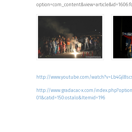
option=com_content&view=article&id=1606:f
http://www.youtube.com/watch?v=Lb4Gjl8sc
http://www.gradacac-x.com/index.php?optio
01&catid=150:ostalo&Itemid=196