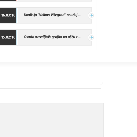
Koalicija "Volimo Višegrad" osuđuj ...
16.03.'16
Osuda uvredljivih grafita na ušću r ...
15.02.'16
"Uzbuna" Bijeljina osuđuje vršnjačk ...
01.02.'16
Osuda napada u Drvaru
13.11.'15
Osuda incidenta tokom dženaze na Pe ...
09.11.'15
Ukljanjanje uvredljivog grafita
08.11.'15