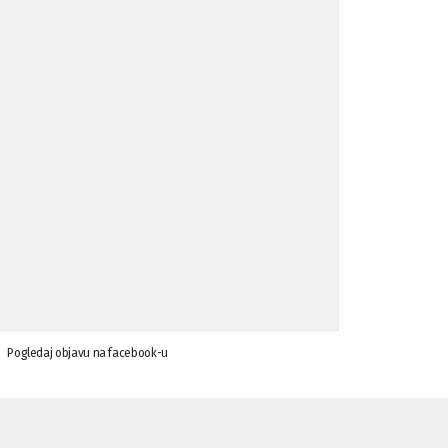
Koalicija Zanemari razlike osuđuje ...
02.09.'15
Osude napada u mjestu Omerovići, op ...
18.08.'15
Osude napada u mjestu Omerovići, op ...
18.08.'15
Napad u mjestu Omerovići, Općina To ...
15.08.'15
Krsenje ljudskih prava
03.08.'15
Pogledaj objavu na facebook-u
Napad na povratnika u Kotor-Varoši
15.07.'15