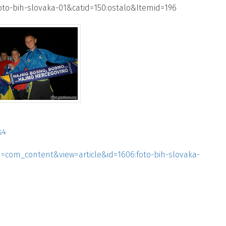
oto-bih-slovaka-01&catid=150:ostalo&Itemid=196
s4
n=com_content&view=article&id=1606:foto-bih-slovaka-