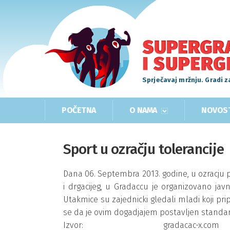
Sprječavaj mržnju. Gradi z
POČETNA
O NAMA
NOVOS
Sport u ozračju tolerancije
Dana 06. Septembra 2013. godine, u ozracju po
i drgacijeg, u Gradaccu je organizovano jav
Utakmice su zajednicki gledali mladi koji pr
se da je ovim dogadjajem postavljen standard
Izvor: gradacac-x.com htt