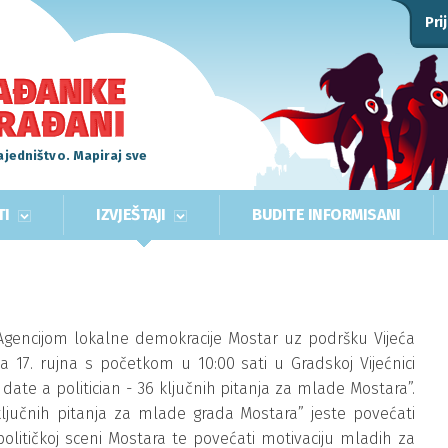
Pri
ajedništvo. Mapiraj sve
TI
IZVJEŠTAJI
BUDITE INFORMISANI
Agencijom lokalne demokracije Mostar uz podršku Vijeća
a 17. rujna s početkom u 10:00 sati u Gradskoj Vijećnici
ate a politician - 36 ključnih pitanja za mlade Mostara”.
6 ključnih pitanja za mlade grada Mostara” jeste povećati
olitičkoj sceni Mostara te povećati motivaciju mladih za