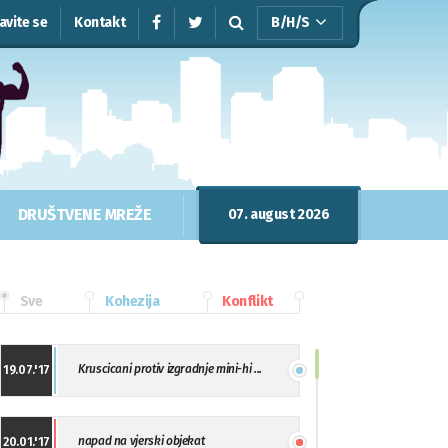
javite se
Kontakt
B/H/S
DRUŠTVENE MREŽE
07. august 2026
Sve
Kohezija
Konflikt
Kruscicani protiv izgradnje mini-hi ...
19.07.'17
napad na vjerski objekat
20.01.'17