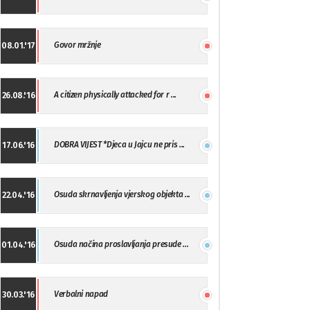
Govor mržnje
08.01.'17
A citizen physically attacked for r ...
26.08.'16
DOBRA VIJEST *Djeca u Jajcu ne pris ...
17.06.'16
Osuda skrnavljenja vjerskog objekta ...
22.04.'16
Osuda načina proslavljanja presude ...
01.04.'16
Verbalni napad
30.03.'16