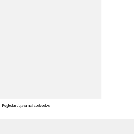
Koalicija Zanemari razlike osuđuje ...
02.09.'15
Osude napada u mjestu Omerovići, op ...
18.08.'15
Osude napada u mjestu Omerovići, op ...
18.08.'15
Napad u mjestu Omerovići, Općina To ...
15.08.'15
Krsenje ljudskih prava
03.08.'15
Pogledaj objavu na facebook-u
Napad na povratnika u Kotor-Varoši
15.07.'15