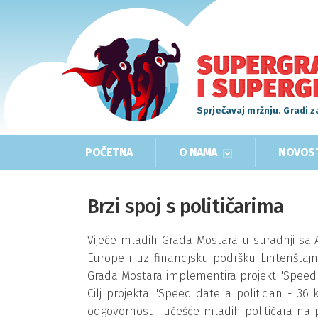
Sprječavaj mržnju. Gradi z
POČETNA
O NAMA
NOVOS
Brzi spoj s političarima
Vijeće mladih Grada Mostara u suradnji sa 
Europe i uz financijsku podršku Lihtenštajn
Grada Mostara implementira projekt ''Speed d
Cilj projekta ''Speed date a politician - 3
odgovornost i učešće mladih političara na p