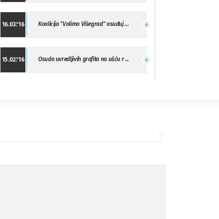
Koalicija "Volimo Višegrad" osuđuj ...
16.03.'16
Osuda uvredljivih grafita na ušću r ...
15.02.'16
"Uzbuna" Bijeljina osuđuje vršnjačk ...
01.02.'16
Osuda napada u Drvaru
13.11.'15
Osuda incidenta tokom dženaze na Pe ...
09.11.'15
Ukljanjanje uvredljivog grafita
08.11.'15