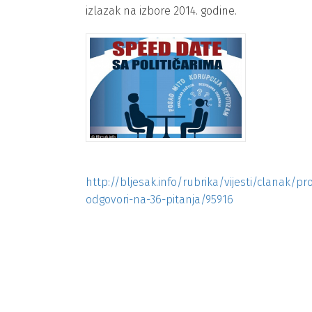
izlazak na izbore 2014. godine.
http://bljesak.info/rubrika/vijesti/clanak/pr
odgovori-na-36-pitanja/95916