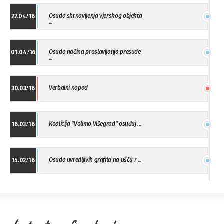
Osuda skrnavljenja vjerskog objekta
22.04.'16
...
Osuda načina proslavljanja presude
01.04.'16
...
Verbalni napad
30.03.'16
Koalicija "Volimo Višegrad" osuđuj ...
16.03.'16
Osuda uvredljivih grafita na ušću r ...
15.02.'16
"Uzbuna" Bijeljina osuđuje vršnjačk ...
01.02.'16