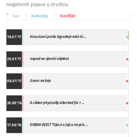
negativnih pojava u društvu.
Sve
Kohezija
Konflikt
Kruscicani protiv izgradnje mini-hi ...
19.07.'17
napad na vjerski objekat
20.01.'17
Govor mržnje
08.01.'17
A citizen physically attacked for r ...
26.08.'16
DOBRA VIJEST *Djeca u Jajcu ne pris ...
17.06.'16