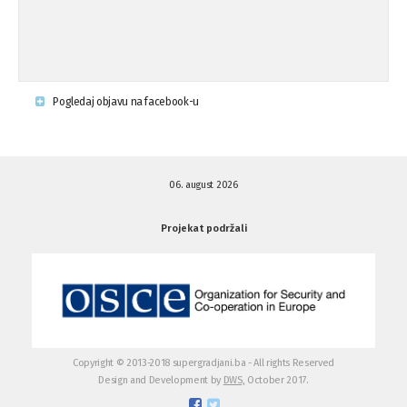
Napad u mjestu Omerovići, Općina To
15.08.'15
...
Krsenje ljudskih prava
03.08.'15
Pogledaj objavu na facebook-u
Napad na povratnika u Kotor-Varoši
15.07.'15
06. august 2026
Napad na povratnika u Kotor-Varoši
15.07.'15
Projekat podržali
Osuda pisanja uvredljivih grafita u ...
01.07.'15
Osuda pisanja uvredljivih grafita u ...
01.07.'15
Copyright © 2013-2018 supergradjani.ba - All rights Reserved
Design and Development by
DWS,
October 2017.
Otvoreno pismo medijima
20.06.'15