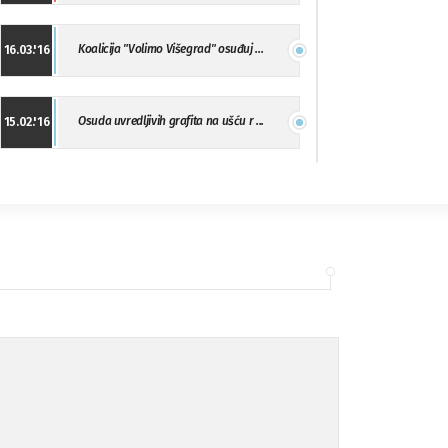
Koalicija "Volimo Višegrad" osuđuj ...
16.03.'16
Osuda uvredljivih grafita na ušću r ...
15.02.'16
"Uzbuna" Bijeljina osuđuje vršnjačk ...
01.02.'16
Osuda napada u Drvaru
13.11.'15
Osuda incidenta tokom dženaze na Pe ...
09.11.'15
Ukljanjanje uvredljivog grafita
08.11.'15