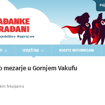
Pri
ajedništvo. Mapiraj sve
TI
IZVJEŠTAJI
BUDITE INFORMISANI
o mezarje u Gornjem Vakufu
kim fekalijama