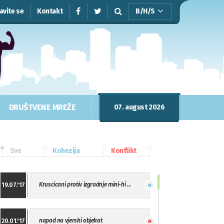
javite se
Kontakt
B/H/S
DRUŠTVENE MREŽE
07. august 2026
Sve
Kohezija
Konflikt
Kruscicani protiv izgradnje mini-hi ...
19.07.'17
napad na vjerski objekat
20.01.'17