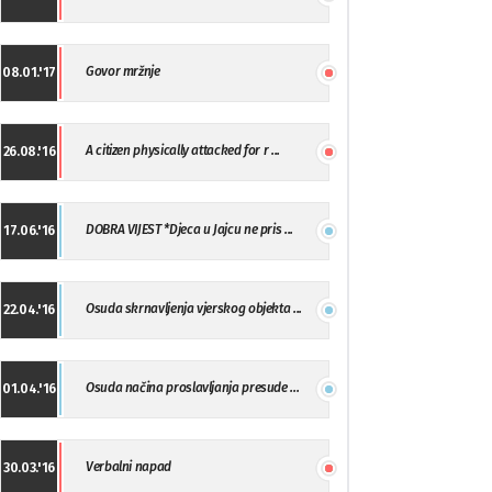
Govor mržnje
08.01.'17
A citizen physically attacked for r ...
26.08.'16
DOBRA VIJEST *Djeca u Jajcu ne pris ...
17.06.'16
Osuda skrnavljenja vjerskog objekta ...
22.04.'16
Osuda načina proslavljanja presude ...
01.04.'16
Verbalni napad
30.03.'16