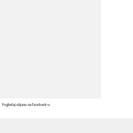
Koalicija Zanemari razlike osuđuje ...
02.09.'15
Osude napada u mjestu Omerovići, op ...
18.08.'15
Osude napada u mjestu Omerovići, op ...
18.08.'15
Napad u mjestu Omerovići, Općina To ...
15.08.'15
Krsenje ljudskih prava
03.08.'15
Pogledaj objavu na facebook-u
Napad na povratnika u Kotor-Varoši
15.07.'15