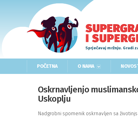
Sprječavaj mržnju. Gradi z
POČETNA
O NAMA
NOVOS
Oskrnavljenjo muslimansk
Uskoplju
Nadgrobni spomenik oskrnavljen sa životinjs