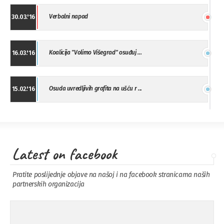
Verbalni napad
30.03.'16
Koalicija "Volimo Višegrad" osuđuj ...
16.03.'16
Osuda uvredljivih grafita na ušću r ...
15.02.'16
"Uzbuna" Bijeljina osuđuje vršnjačk ...
01.02.'16
Latest on facebook
Osuda napada u Drvaru
13.11.'15
Pratite poslijednje objave na našoj i na facebook stranicama naših
partnerskih organizacija
Osuda incidenta tokom dženaze na
09.11.'15
Pe ...