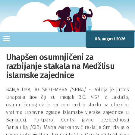
08. august 2026
Uhapšen osumnjičeni za
razbijanje stakala na Medžlisu
islamske zajednice
BANJALUKA, 30. SEPTEMBRA /SRNA/ - Policija je jutros
uhapsila lice čiji su inicijali B.Č. /45/ iz Laktaša,
osumnjičenog da je palicom razbio staklo na ulaznim
vratima upravne zgrade Islamske vjerske zajednice u
Banjaluci. Portparol Centra javne bezbjednosti
Banjaluka /CJB/ Marija Markanović rekla je Srni da je o
svemu obaviješten dežurni tužilac Okružnog tužilaštva