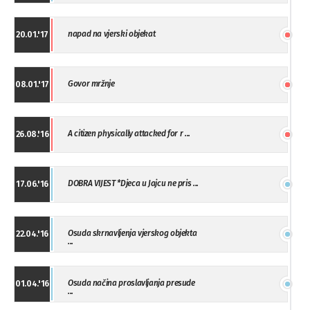
napad na vjerski objekat
20.01.'17
Govor mržnje
08.01.'17
A citizen physically attacked for r ...
26.08.'16
DOBRA VIJEST *Djeca u Jajcu ne pris ...
17.06.'16
Osuda skrnavljenja vjerskog objekta
22.04.'16
...
Osuda načina proslavljanja presude
01.04.'16
...