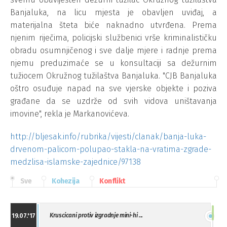
Banjaluka, na licu mjesta je obavljen uviđaj, a
materijalna šteta biće naknadno utvrđena. Prema
njenim riječima, policijski službenici vrše kriminalističku
obradu osumnjičenog i sve dalje mjere i radnje prema
njemu preduzimaće se u konsultaciji sa dežurnim
tužiocem Okružnog tužilaštva Banjaluka. "CJB Banjaluka
oštro osuđuje napad na sve vjerske objekte i poziva
građane da se uzdrže od svih vidova uništavanja
imovine", rekla je Markanovićeva.
http://bljesak.info/rubrika/vijesti/clanak/banja-luka-
drvenom-palicom-polupao-stakla-na-vratima-zgrade-
medzlisa-islamske-zajednice/97138
Sve
Kohezija
Konflikt
Kruscicani protiv izgradnje mini-hi ...
19.07.'17