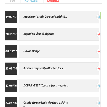
Sve
Kohezija
Konflikt
Kruscicani protiv izgradnje mini-hi ...
19.07.'17
napad na vjerski objekat
20.01.'17
Govor mržnje
08.01.'17
A citizen physically attacked for r ...
26.08.'16
DOBRA VIJEST *Djeca u Jajcu ne pris ...
17.06.'16
Osuda skrnavljenja vjerskog objekta
22.04.'16
...