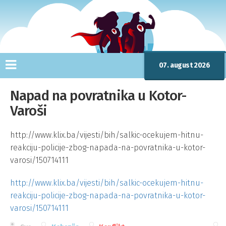
07. august 2026
Napad na povratnika u Kotor-
Varoši
http://www.klix.ba/vijesti/bih/salkic-ocekujem-hitnu-
reakciju-policije-zbog-napada-na-povratnika-u-kotor-
varosi/150714111
http://www.klix.ba/vijesti/bih/salkic-ocekujem-hitnu-
reakciju-policije-zbog-napada-na-povratnika-u-kotor-
varosi/150714111