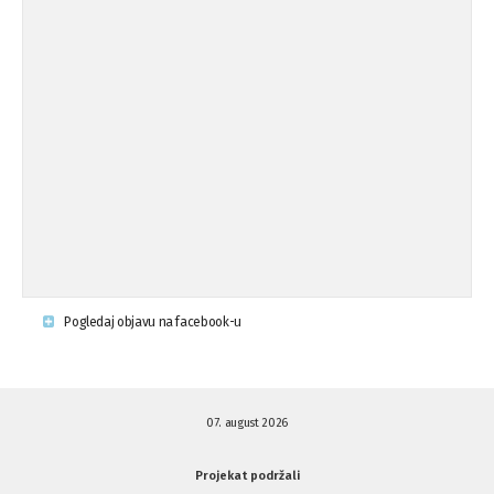
Osude napada u mjestu Omerovići,
18.08.'15
op ...
Osude napada u mjestu Omerovići,
18.08.'15
op ...
Napad u mjestu Omerovići, Općina To
15.08.'15
...
Krsenje ljudskih prava
03.08.'15
Pogledaj objavu na facebook-u
Napad na povratnika u Kotor-Varoši
15.07.'15
07. august 2026
Napad na povratnika u Kotor-Varoši
15.07.'15
Projekat podržali