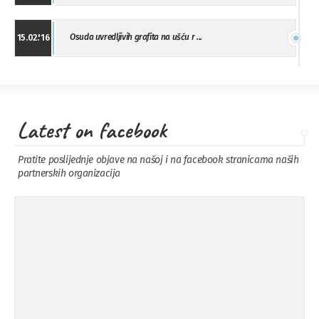
Osuda uvredljivih grafita na ušću r ...
15.02.'16
"Uzbuna" Bijeljina osuđuje vršnjačk ...
01.02.'16
Latest on facebook
Osuda napada u Drvaru
13.11.'15
Pratite poslijednje objave na našoj i na facebook stranicama naših
partnerskih organizacija
Osuda incidenta tokom dženaze na
09.11.'15
Pe ...
Ukljanjanje uvredljivog grafita
08.11.'15
Koalicija Zanemari razlike osuđuje ...
02.09.'15