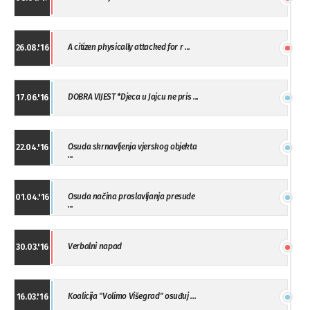
A citizen physically attacked for r ...
26.08.'16
DOBRA VIJEST *Djeca u Jajcu ne pris ...
17.06.'16
Osuda skrnavljenja vjerskog objekta
22.04.'16
...
Osuda načina proslavljanja presude
01.04.'16
...
Verbalni napad
30.03.'16
Koalicija "Volimo Višegrad" osuđuj ...
16.03.'16