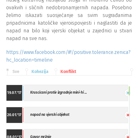
ovakvih i sličnih nedobronamjernih napada. Posebno
želimo iskazati suosjećanje sa svim sugrađanima
pripadnicima katoličke vjeroispovjesti i naglastiti da je
napad na bilo koji vjerski objekat u zajednici u stvari
napad na sve nas.
https://www.facebook.com/#!/positive.tolerance.zenica?
hc_location=timeline
Sve
Kohezija
Konflikt
Kruscicani protiv izgradnje mini-hi ...
19.07.'17
napad na vjerski objekat
20.01.'17
Govor mržnje
08.01.'17