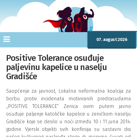
07. august 2026
Positive Tolerance osuđuje
paljevinu kapelice u naselju
Gradišće
Saopćenje za javnost, Lokalna neformalna koalcija za
borbu protiv incidenata motiviranih predrasudama
„POSITIVE TOLERANCE“ Zenica ovim putem javno
osuđuje paljenje katoličke kapelice u zeničkom naselju
Gradišće koje se desilo u noći između 10 i 11 juna 2014.
godine. Vjerski objekti svih konfesija su sastavni dio
našeg kulturnog naslijeđa stoga ih moramo čuvati od