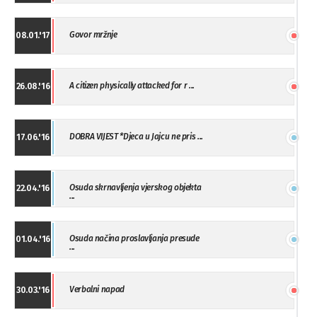
Govor mržnje
08.01.'17
A citizen physically attacked for r ...
26.08.'16
DOBRA VIJEST *Djeca u Jajcu ne pris ...
17.06.'16
Osuda skrnavljenja vjerskog objekta
22.04.'16
...
Osuda načina proslavljanja presude
01.04.'16
...
Verbalni napad
30.03.'16