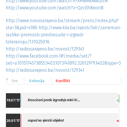
http://www.youtube.com/watch?v=XHwMkMwtdtM
http://www.youtube.com/watch?v=Qzc0h8eorI8
http://www.novosarajevo.ba/stream/press/index.php?
sta=3&pid=4186
http://www.klix.ba/vijesti/bih/zanemari-
razlike-premosti-predrasude-i-izgradi-
toleranciju/131025016
http://radiosarajevo.ba/novost/129341
http://www.facebook.com/#!/media/set/?
set=a.10151745738553403.1073741892.326129793402&type=3
http://radiosarajevo.ba/novost/129341
Sve
Kohezija
Konflikt
Kruscicani protiv izgradnje mini-hi ...
19.07.'17
napad na vjerski objekat
20.01.'17