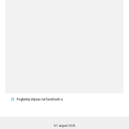
Koalicija Zanemari razlike osuđuje ...
02.09.'15
Osude napada u mjestu Omerovići,
18.08.'15
op ...
Osude napada u mjestu Omerovići,
18.08.'15
op ...
Napad u mjestu Omerovići, Općina To
15.08.'15
...
Krsenje ljudskih prava
03.08.'15
Pogledaj objavu na facebook-u
Napad na povratnika u Kotor-Varoši
15.07.'15
07. august 2026