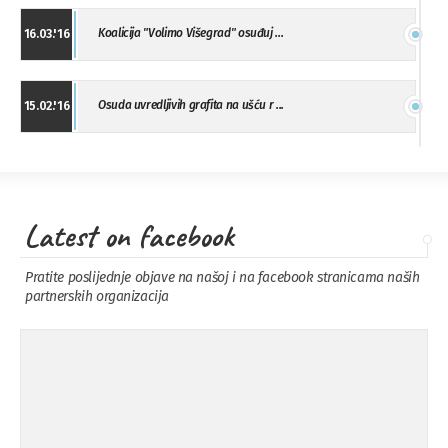
Koalicija "Volimo Višegrad" osuđuj ...
16.03.'16
Osuda uvredljivih grafita na ušću r ...
15.02.'16
"Uzbuna" Bijeljina osuđuje vršnjačk ...
01.02.'16
Latest on facebook
Osuda napada u Drvaru
13.11.'15
Pratite poslijednje objave na našoj i na facebook stranicama naših
partnerskih organizacija
Osuda incidenta tokom dženaze na
09.11.'15
Pe ...
Ukljanjanje uvredljivog grafita
08.11.'15