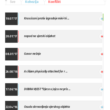
Sve
Kohezija
Konflikt
Kruscicani protiv izgradnje mini-hi ...
19.07.'17
napad na vjerski objekat
20.01.'17
Govor mržnje
08.01.'17
A citizen physically attacked for r ...
26.08.'16
DOBRA VIJEST *Djeca u Jajcu ne pris ...
17.06.'16
Osuda skrnavljenja vjerskog objekta
22.04.'16
...