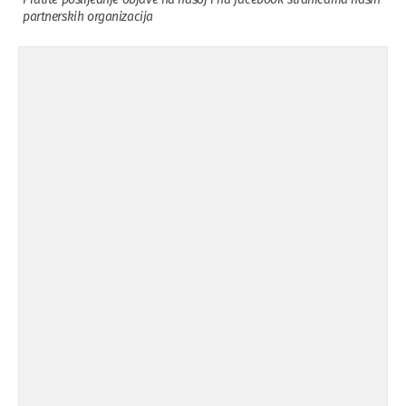
partnerskih organizacija
Osuda incidenta tokom dženaze na
09.11.'15
Pe ...
Ukljanjanje uvredljivog grafita
08.11.'15
Koalicija Zanemari razlike osuđuje ...
02.09.'15
Osude napada u mjestu Omerovići,
18.08.'15
op ...
Osude napada u mjestu Omerovići,
18.08.'15
op ...
Napad u mjestu Omerovići, Općina To
15.08.'15
...