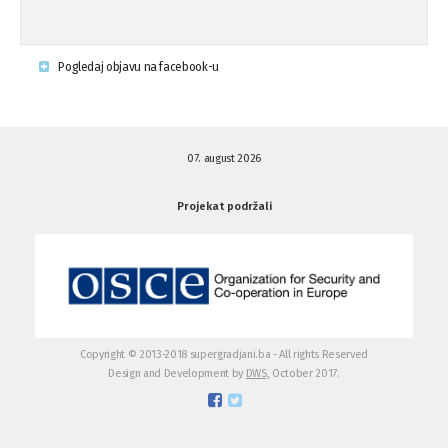
Krsenje ljudskih prava
03.08.'15
Pogledaj objavu na facebook-u
Napad na povratnika u Kotor-Varoši
15.07.'15
07. august 2026
Napad na povratnika u Kotor-Varoši
15.07.'15
Projekat podržali
Osuda pisanja uvredljivih grafita u ...
01.07.'15
Osuda pisanja uvredljivih grafita u ...
01.07.'15
Copyright © 2013-2018 supergradjani.ba - All rights Reserved
Design and Development by
DWS,
October 2017.
Otvoreno pismo medijima
20.06.'15