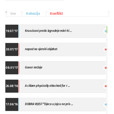
Sve
Kohezija
Konflikt
Kruscicani protiv izgradnje mini-hi ...
19.07.'17
napad na vjerski objekat
20.01.'17
Govor mržnje
08.01.'17
A citizen physically attacked for r ...
26.08.'16
DOBRA VIJEST *Djeca u Jajcu ne pris ...
17.06.'16