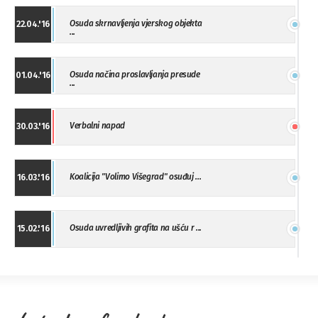
Osuda skrnavljenja vjerskog objekta
22.04.'16
...
Osuda načina proslavljanja presude
01.04.'16
...
Verbalni napad
30.03.'16
Koalicija "Volimo Višegrad" osuđuj ...
16.03.'16
Osuda uvredljivih grafita na ušću r ...
15.02.'16
"Uzbuna" Bijeljina osuđuje vršnjačk ...
01.02.'16