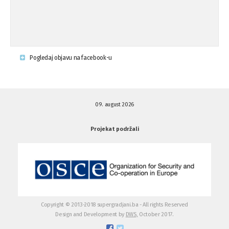
Napad u mjestu Omerovići, Općina To
15.08.'15
...
Krsenje ljudskih prava
03.08.'15
Pogledaj objavu na facebook-u
Napad na povratnika u Kotor-Varoši
15.07.'15
09. august 2026
Napad na povratnika u Kotor-Varoši
15.07.'15
Projekat podržali
Osuda pisanja uvredljivih grafita u ...
01.07.'15
Osuda pisanja uvredljivih grafita u ...
01.07.'15
Copyright © 2013-2018 supergradjani.ba - All rights Reserved
Design and Development by
DWS,
October 2017.
Otvoreno pismo medijima
20.06.'15