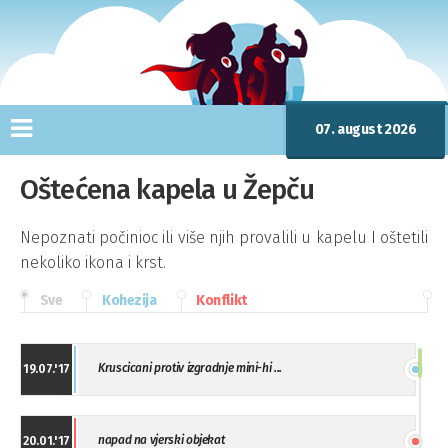
07. august 2026
Oštećena kapela u Žepču
Nepoznati počinioc ili više njih provalili u kapelu I oštetili
nekoliko ikona i krst.
Sve
Kohezija
Konflikt
Kruscicani protiv izgradnje mini-hi ...
19.07.'17
napad na vjerski objekat
20.01.'17