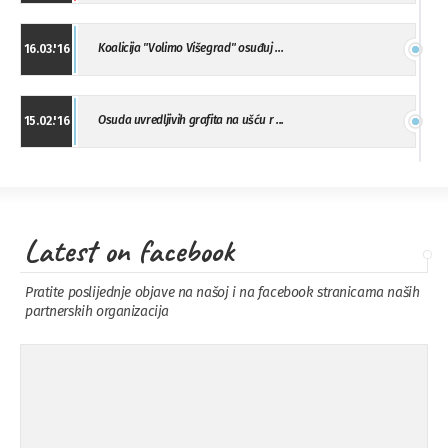
Koalicija "Volimo Višegrad" osuđuj ...
16.03.'16
Osuda uvredljivih grafita na ušću r ...
15.02.'16
"Uzbuna" Bijeljina osuđuje vršnjačk ...
01.02.'16
Latest on facebook
Osuda napada u Drvaru
13.11.'15
Pratite poslijednje objave na našoj i na facebook stranicama naših
partnerskih organizacija
Osuda incidenta tokom dženaze na
09.11.'15
Pe ...
Ukljanjanje uvredljivog grafita
08.11.'15