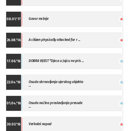
Govor mržnje
08.01.'17
A citizen physically attacked for r ...
26.08.'16
DOBRA VIJEST *Djeca u Jajcu ne pris ...
17.06.'16
Osuda skrnavljenja vjerskog objekta
22.04.'16
...
Osuda načina proslavljanja presude
01.04.'16
...
Verbalni napad
30.03.'16