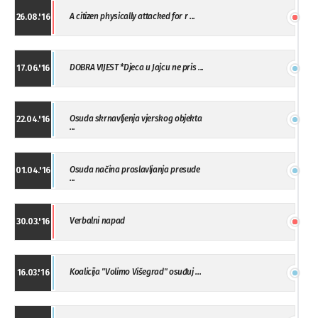
A citizen physically attacked for r ...
26.08.'16
DOBRA VIJEST *Djeca u Jajcu ne pris ...
17.06.'16
Osuda skrnavljenja vjerskog objekta
22.04.'16
...
Osuda načina proslavljanja presude
01.04.'16
...
Verbalni napad
30.03.'16
Koalicija "Volimo Višegrad" osuđuj ...
16.03.'16