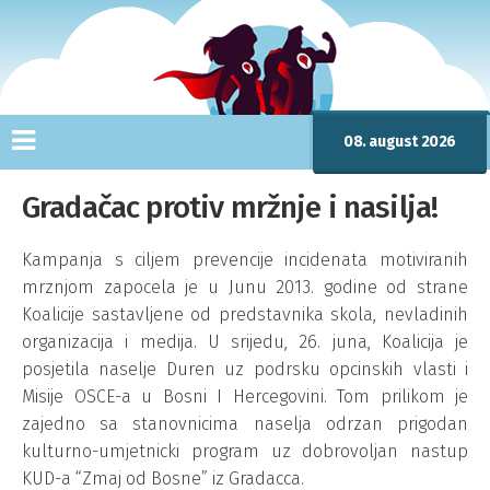
08. august 2026
Gradačac protiv mržnje i nasilja!
Kampanja s ciljem prevencije incidenata motiviranih
mrznjom zapocela je u Junu 2013. godine od strane
Koalicije sastavljene od predstavnika skola, nevladinih
organizacija i medija. U srijedu, 26. juna, Koalicija je
posjetila naselje Duren uz podrsku opcinskih vlasti i
Misije OSCE-a u Bosni I Hercegovini. Tom prilikom je
zajedno sa stanovnicima naselja odrzan prigodan
kulturno-umjetnicki program uz dobrovoljan nastup
KUD-a “Zmaj od Bosne” iz Gradacca.