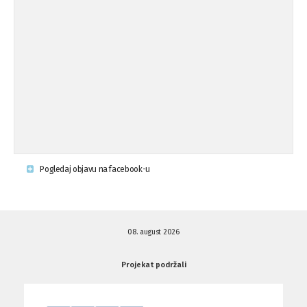
op ...
Osude napada u mjestu Omerovići,
18.08.'15
op ...
Napad u mjestu Omerovići, Općina To
15.08.'15
...
Krsenje ljudskih prava
03.08.'15
Pogledaj objavu na facebook-u
Napad na povratnika u Kotor-Varoši
15.07.'15
08. august 2026
Napad na povratnika u Kotor-Varoši
15.07.'15
Projekat podržali
Osuda pisanja uvredljivih grafita u ...
01.07.'15