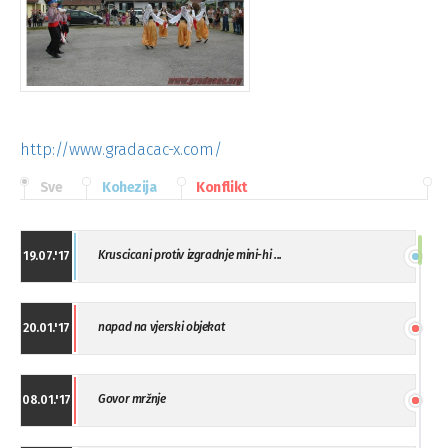
http://www.gradacac-x.com/
Sve
Kohezija
Konflikt
Kruscicani protiv izgradnje mini-hi ...
19.07.'17
napad na vjerski objekat
20.01.'17
Govor mržnje
08.01.'17