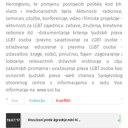
Hercegovini, te primjenu postojećih politika kod bh.
vlasti i međunarodnih tijela. Aktivnosti: -radionice,
seminari, izložbe, konferencije, video i filmske projekcije -
aktivnosti za LGBT zajednicu: zabave, druženja, kreativne
radionice itd. -dokumentacija kršenja ljudskih prava
LGBT osoba -pravno savjetovanje za LGBT osobe -
istraživanja -educiranje o pravima LGBT osoba -
izdavaštvo: knjige, vodiči, priručnici, flajeri -zagovaranje i
lobiranje relevantnih državnih institucija u cilju
zakonskih promjena i uvažavanja prava LGBT osoba kao
osnovnih ljudskih prava -web stranica Sarajevskog
otvorenog centra s informacijama o radu Vise
informacija na: www.soc.ba
Sve
Kohezija
Konflikt
Kruscicani protiv izgradnje mini-hi ...
19.07.'17