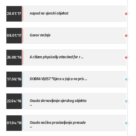
napad na vjerski objekat
20.01.'17
Govor mržnje
08.01.'17
A citizen physically attacked for r ...
26.08.'16
DOBRA VIJEST *Djeca u Jajcu ne pris ...
17.06.'16
Osuda skrnavljenja vjerskog objekta
22.04.'16
...
Osuda načina proslavljanja presude
01.04.'16
...