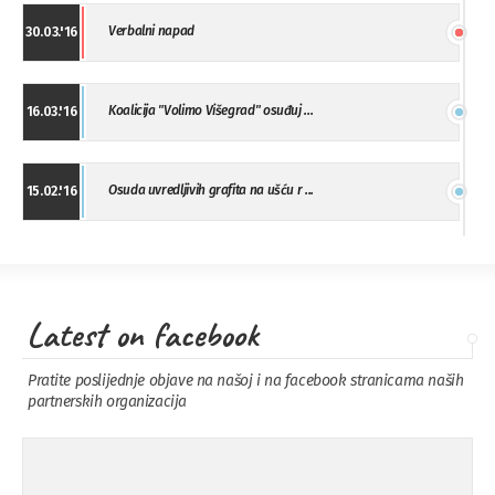
Verbalni napad
30.03.'16
Koalicija "Volimo Višegrad" osuđuj ...
16.03.'16
Osuda uvredljivih grafita na ušću r ...
15.02.'16
"Uzbuna" Bijeljina osuđuje vršnjačk ...
01.02.'16
Latest on facebook
Osuda napada u Drvaru
13.11.'15
Pratite poslijednje objave na našoj i na facebook stranicama naših
partnerskih organizacija
Osuda incidenta tokom dženaze na
09.11.'15
Pe ...