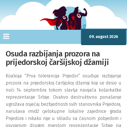
09. august 2026
Osuda razbijanja prozora na
prijedorskoj čaršijskoj džamiji
Koalicija “Prva tolerancija Prijedor” osuđuje razbijanje
prozora na prijedorskoj čaršijskoj džamiji koji se desio u
noći 14. septembra tokom slavlja navijača košarkaške
reprezentacije Srbije. Ovakvo destruktivno ponašanje
ugrožava osjećaj bezbjednosti svih stanovnika Prijedora,
narušava imidž cjelokupne lokalne zajednice grada
Prijedora i nikako nije u skladu sa časnom pobjedom i
osvojenim drugim mjestom reprezentacije Srbije na