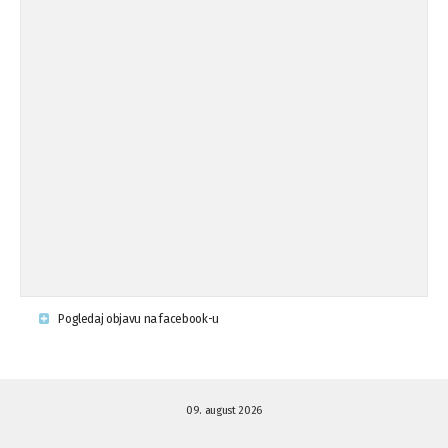
Osude napada u mjestu Omerovići,
18.08.'15
op ...
Osude napada u mjestu Omerovići,
18.08.'15
op ...
Napad u mjestu Omerovići, Općina To
15.08.'15
...
Krsenje ljudskih prava
03.08.'15
Pogledaj objavu na facebook-u
Napad na povratnika u Kotor-Varoši
15.07.'15
09. august 2026
Napad na povratnika u Kotor-Varoši
15.07.'15