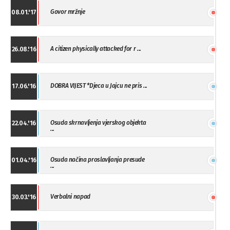
Govor mržnje
08.01.'17
A citizen physically attacked for r ...
26.08.'16
DOBRA VIJEST *Djeca u Jajcu ne pris ...
17.06.'16
Osuda skrnavljenja vjerskog objekta
22.04.'16
...
Osuda načina proslavljanja presude
01.04.'16
...
Verbalni napad
30.03.'16