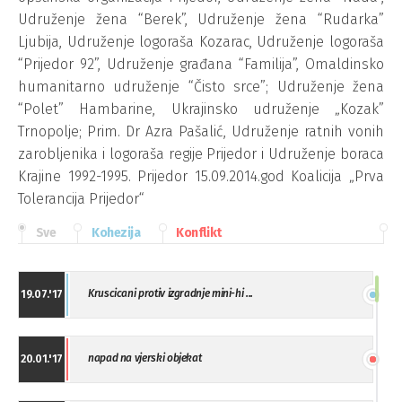
Udruženje žena “Berek”, Udruženje žena “Rudarka”
Ljubija, Udruženje logoraša Kozarac, Udruženje logoraša
“Prijedor 92”, Udruženje građana “Familija”, Omaldinsko
humanitarno udruženje “Čisto srce”; Udruženje žena
“Polet” Hambarine, Ukrajinsko udruženje „Kozak”
Trnopolje; Prim. Dr Azra Pašalić, Udruženje ratnih vonih
zarobljenika i logoraša regije Prijedor i Udruženje boraca
Krajine 1992-1995. Prijedor 15.09.2014.god Koalicija „Prva
Tolerancija Prijedor“
Sve
Kohezija
Konflikt
Kruscicani protiv izgradnje mini-hi ...
19.07.'17
napad na vjerski objekat
20.01.'17