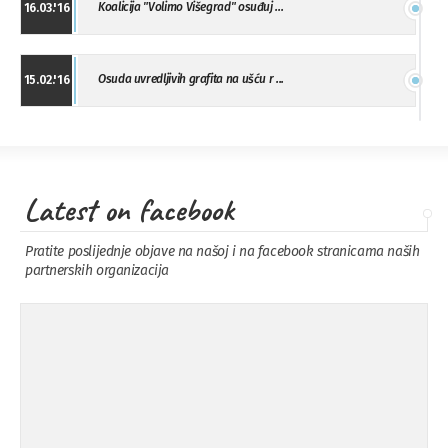
Koalicija "Volimo Višegrad" osuđuj ...
16.03.'16
Osuda uvredljivih grafita na ušću r ...
15.02.'16
"Uzbuna" Bijeljina osuđuje vršnjačk ...
01.02.'16
Latest on facebook
Osuda napada u Drvaru
13.11.'15
Pratite poslijednje objave na našoj i na facebook stranicama naših
partnerskih organizacija
Osuda incidenta tokom dženaze na
09.11.'15
Pe ...
Ukljanjanje uvredljivog grafita
08.11.'15
Koalicija Zanemari razlike osuđuje ...
02.09.'15