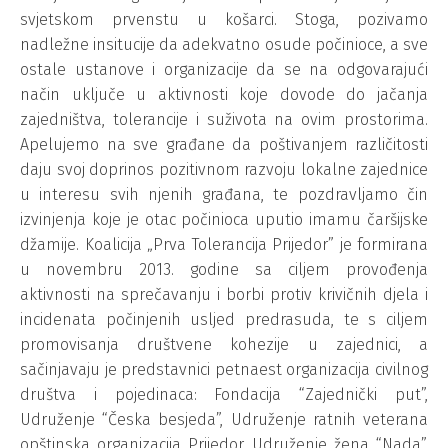
svjetskom prvenstu u košarci. Stoga, pozivamo
nadležne insitucije da adekvatno osude počinioce, a sve
ostale ustanove i organizacije da se na odgovarajući
način uključe u aktivnosti koje dovode do jačanja
zajedništva, tolerancije i suživota na ovim prostorima.
Apelujemo na sve građane da poštivanjem različitosti
daju svoj doprinos pozitivnom razvoju lokalne zajednice
u interesu svih njenih građana, te pozdravljamo čin
izvinjenja koje je otac počinioca uputio imamu čaršijske
džamije. Koalicija „Prva Tolerancija Prijedor” je formirana
u novembru 2013. godine sa ciljem provođenja
aktivnosti na sprečavanju i borbi protiv krivičnih djela i
incidenata počinjenih usljed predrasuda, te s ciljem
promovisanja društvene kohezije u zajednici, a
sačinjavaju je predstavnici petnaest organizacija civilnog
društva i pojedinaca: Fondacija “Zajednički put”,
Udruženje “Česka besjeda”, Udruženje ratnih veterana
opštinska organizacija Prijedor, Udruženje žena “Nada”,