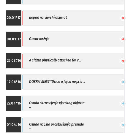
napad na vjerski objekat
20.01.'17
Govor mržnje
08.01.'17
A citizen physically attacked for r ...
26.08.'16
DOBRA VIJEST *Djeca u Jajcu ne pris ...
17.06.'16
Osuda skrnavljenja vjerskog objekta
22.04.'16
...
Osuda načina proslavljanja presude
01.04.'16
...