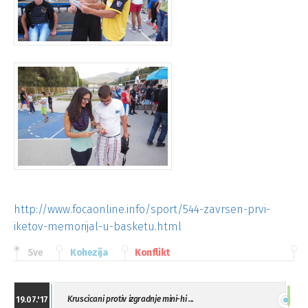
http://www.focaonline.info/sport/544-zavrsen-prvi-
iketov-memorijal-u-basketu.html
Sve
Kohezija
Konflikt
Kruscicani protiv izgradnje mini-hi ...
19.07.'17