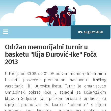
09. august 2026
Održan memorijalni turnir u
basketu "Ilija Đurović-Ike" Foča
2013
U Foči je od 30.08. do 01. 09. održan memorijalni turnir u
basketu posvećen preminulom nastavniku fizičkog
vaspitanja Iliji Đuroviću-Iketu. Turnir je organizovao
Omladinski pokret Foča u saradnji sa Košarkaškim
klubom Sutjeska. Tom prilikom prisutnoj omladini su
dijeljeni promotivni leci koalicije "Tolerantni" s ciljem
promocije rada koalicije i upoznavanja građana sa