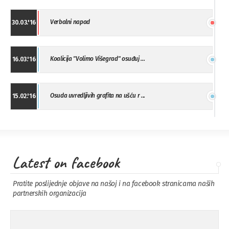
Verbalni napad
30.03.'16
Koalicija "Volimo Višegrad" osuđuj ...
16.03.'16
Osuda uvredljivih grafita na ušću r ...
15.02.'16
"Uzbuna" Bijeljina osuđuje vršnjačk ...
01.02.'16
Latest on facebook
Osuda napada u Drvaru
13.11.'15
Pratite poslijednje objave na našoj i na facebook stranicama naših
partnerskih organizacija
Osuda incidenta tokom dženaze na
09.11.'15
Pe ...