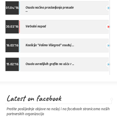
Osuda načina proslavljanja presude
01.04.'16
...
Verbalni napad
30.03.'16
Koalicija "Volimo Višegrad" osuđuj ...
16.03.'16
Osuda uvredljivih grafita na ušću r ...
15.02.'16
"Uzbuna" Bijeljina osuđuje vršnjačk ...
01.02.'16
Latest on facebook
Osuda napada u Drvaru
13.11.'15
Pratite poslijednje objave na našoj i na facebook stranicama naših
partnerskih organizacija