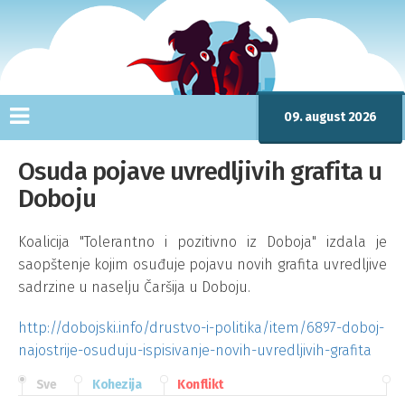
09. august 2026
Osuda pojave uvredljivih grafita u
Doboju
Koalicija "Tolerantno i pozitivno iz Doboja" izdala je
saopštenje kojim osuđuje pojavu novih grafita uvredljive
sadrzine u naselju Čaršija u Doboju.
http://dobojski.info/drustvo-i-politika/item/6897-doboj-
najostrije-osuduju-ispisivanje-novih-uvredljivih-grafita
Sve
Kohezija
Konflikt