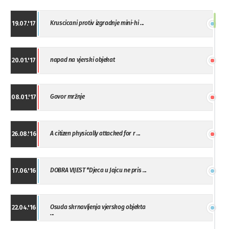
Kruscicani protiv izgradnje mini-hi ...
19.07.'17
napad na vjerski objekat
20.01.'17
Govor mržnje
08.01.'17
A citizen physically attacked for r ...
26.08.'16
DOBRA VIJEST *Djeca u Jajcu ne pris ...
17.06.'16
Osuda skrnavljenja vjerskog objekta
22.04.'16
...