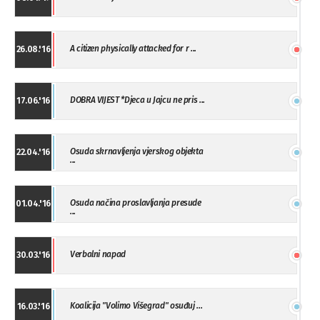
A citizen physically attacked for r ...
26.08.'16
DOBRA VIJEST *Djeca u Jajcu ne pris ...
17.06.'16
Osuda skrnavljenja vjerskog objekta
22.04.'16
...
Osuda načina proslavljanja presude
01.04.'16
...
Verbalni napad
30.03.'16
Koalicija "Volimo Višegrad" osuđuj ...
16.03.'16