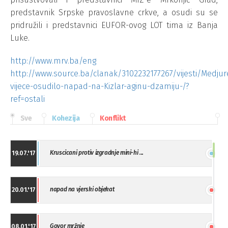
predstavnik Srpske pravoslavne crkve, a osudi su se
pridružili i predstavnici EUFOR-ovog LOT tima iz Banja
Luke.
http://www.mrv.ba/eng
http://www.source.ba/clanak/3102232177267/vijesti/Medjurel
vijece-osudilo-napad-na-Kizlar-aginu-dzamiju-/?
ref=ostali
Sve
Kohezija
Konflikt
Kruscicani protiv izgradnje mini-hi ...
19.07.'17
napad na vjerski objekat
20.01.'17
Govor mržnje
08.01.'17