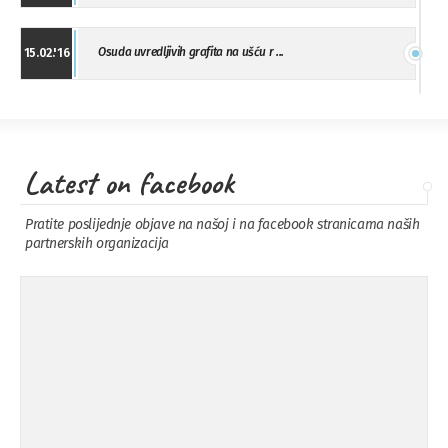
Osuda uvredljivih grafita na ušću r ...
15.02.'16
"Uzbuna" Bijeljina osuđuje vršnjačk ...
01.02.'16
Latest on facebook
Osuda napada u Drvaru
13.11.'15
Pratite poslijednje objave na našoj i na facebook stranicama naših
partnerskih organizacija
Osuda incidenta tokom dženaze na
09.11.'15
Pe ...
Ukljanjanje uvredljivog grafita
08.11.'15
Koalicija Zanemari razlike osuđuje ...
02.09.'15