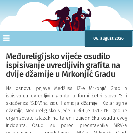
06. august 2026
Međureligijsko vijeće osudilo
ispisivanje uvredljivih grafita na
dvije džamije u Mrkonjić Gradu
Na osnovu prijave Medžlisa IZ-e Mrkonjić Grad o
ispisivanju uvredljivih grafita u formi četiri slova 'S' i
skraćenica 'S.D.V.'.na zidu Hamidija džamije i Kizlar-agine
džamije, Međureligijsko vijeće u BiH je 15.1.2014. godine
organizovalo izlazak na teren i zajedničku osudu ovog
incidenta. Osudi su pored predstavnika MRV-a
prisustvovali i predstavnici MIZ-e Mrkonjić Grad,