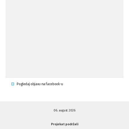
Osude napada u mjestu Omerovići,
18.08.'15
op ...
Osude napada u mjestu Omerovići,
18.08.'15
op ...
Napad u mjestu Omerovići, Općina To
15.08.'15
...
Krsenje ljudskih prava
03.08.'15
Pogledaj objavu na facebook-u
Napad na povratnika u Kotor-Varoši
15.07.'15
06. august 2026
Napad na povratnika u Kotor-Varoši
15.07.'15
Projekat podržali