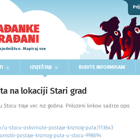
Pri
ajedništvo. Mapiraj sve
TI
IZVJEŠTAJI
BUDITE INFORMISANI
a na lokaciji Stari grad
u Stocu traje vec niz godina. Prilozeni linkovi sadrze opis
nak/u-stocu-oskvrnute-postaje-kriznog-puta/113643
-unistili-postaje-kriznog-puta-u-stocu-998694