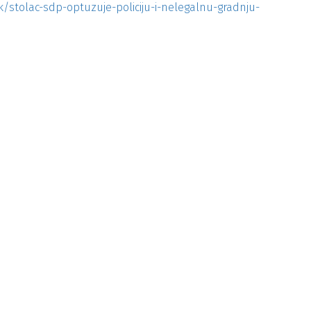
ak/stolac-sdp-optuzuje-policiju-i-nelegalnu-gradnju-