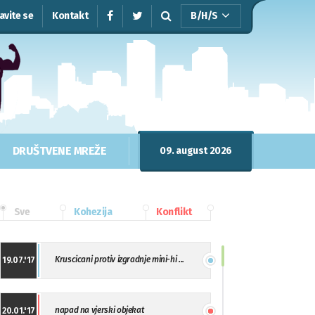
javite se
Kontakt
B/H/S
DRUŠTVENE MREŽE
09. august 2026
Sve
Kohezija
Konflikt
Kruscicani protiv izgradnje mini-hi ...
19.07.'17
napad na vjerski objekat
20.01.'17