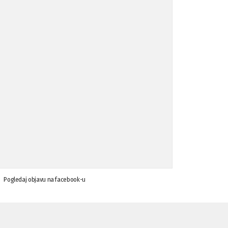
Koalicija Zanemari razlike osuđuje ...
02.09.'15
Osude napada u mjestu Omerovići, op ...
18.08.'15
Osude napada u mjestu Omerovići, op ...
18.08.'15
Napad u mjestu Omerovići, Općina To ...
15.08.'15
Krsenje ljudskih prava
03.08.'15
Pogledaj objavu na facebook-u
Napad na povratnika u Kotor-Varoši
15.07.'15