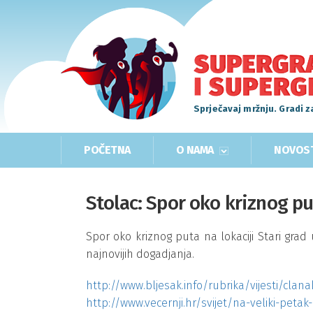
Sprječavaj mržnju. Gradi z
POČETNA
O NAMA
NOVOS
Stolac: Spor oko kriznog put
Spor oko kriznog puta na lokaciji Stari grad 
najnovijih dogadjanja.
http://www.bljesak.info/rubrika/vijesti/cla
http://www.vecernji.hr/svijet/na-veliki-petak