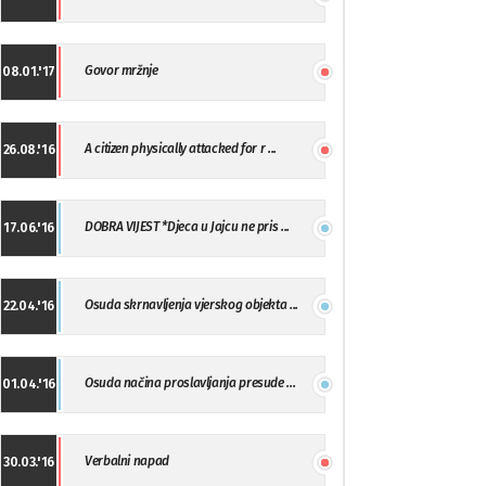
Govor mržnje
08.01.'17
A citizen physically attacked for r ...
26.08.'16
DOBRA VIJEST *Djeca u Jajcu ne pris ...
17.06.'16
Osuda skrnavljenja vjerskog objekta ...
22.04.'16
Osuda načina proslavljanja presude ...
01.04.'16
Verbalni napad
30.03.'16