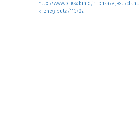
http://www.bljesak.info/rubrika/vijesti/clan
kriznog-puta/113722