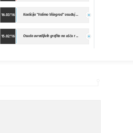
Koalicija "Volimo Višegrad" osuđuj ...
16.03.'16
Osuda uvredljivih grafita na ušću r ...
15.02.'16
"Uzbuna" Bijeljina osuđuje vršnjačk ...
01.02.'16
Osuda napada u Drvaru
13.11.'15
Osuda incidenta tokom dženaze na Pe ...
09.11.'15
Ukljanjanje uvredljivog grafita
08.11.'15