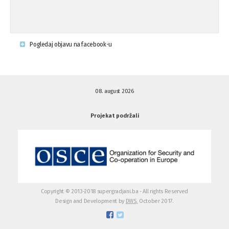
Krsenje ljudskih prava
03.08.'15
Pogledaj objavu na facebook-u
Napad na povratnika u Kotor-Varoši
15.07.'15
08. august 2026
Napad na povratnika u Kotor-Varoši
15.07.'15
Projekat podržali
Osuda pisanja uvredljivih grafita u ...
01.07.'15
Osuda pisanja uvredljivih grafita u ...
01.07.'15
Copyright © 2013-2018 supergradjani.ba - All rights Reserved
Design and Development by
DWS,
October 2017.
Otvoreno pismo medijima
20.06.'15