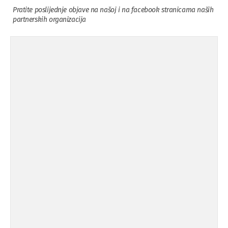
Pratite poslijednje objave na našoj i na facebook stranicama naših
partnerskih organizacija
Osuda incidenta tokom dženaze na
09.11.'15
Pe ...
Ukljanjanje uvredljivog grafita
08.11.'15
Koalicija Zanemari razlike osuđuje ...
02.09.'15
Osude napada u mjestu Omerovići,
18.08.'15
op ...
Osude napada u mjestu Omerovići,
18.08.'15
op ...
Napad u mjestu Omerovići, Općina To
15.08.'15
...