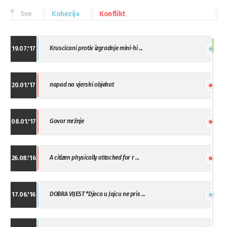
Sve
Kohezija
Konflikt
Kruscicani protiv izgradnje mini-hi ...
19.07.'17
napad na vjerski objekat
20.01.'17
Govor mržnje
08.01.'17
A citizen physically attacked for r ...
26.08.'16
DOBRA VIJEST *Djeca u Jajcu ne pris ...
17.06.'16