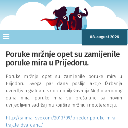
08. august 2026
Poruke mržnje opet su zamijenile
poruke mira u Prijedoru.
Poruke mržnje opet su zamijenile poruke mira u
Prijedoru. Svega par dana poslije akcije farbanja
uvredljivih grafita u sklopu obilježavanja Međunarodnog
dana mira, poruke mira su prešarane sa novim
uvrijedljivim sadržajima koji šire mržnju i netoleranciju.
http://snimaj-sve.com/2013/09/prijedor-poruke-mira-
trajale-dva-dana/