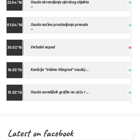
Osuda skrnavljenja vjerskog objekta
22.04.'16
...
Osuda načina proslavljanja presude
01.04.'16
...
Verbalni napad
30.03.'16
Koalicija "Volimo Višegrad" osuđuj ...
16.03.'16
Osuda uvredljivih grafita na ušću r ...
15.02.'16
"Uzbuna" Bijeljina osuđuje vršnjačk ...
01.02.'16
Latest on facebook
Osuda napada u Drvaru
13.11.'15