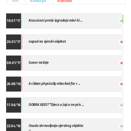
Sve
Kohezija
Konflikt
Kruscicani protiv izgradnje mini-hi ...
19.07.'17
napad na vjerski objekat
20.01.'17
Govor mržnje
08.01.'17
A citizen physically attacked for r ...
26.08.'16
DOBRA VIJEST *Djeca u Jajcu ne pris ...
17.06.'16
Osuda skrnavljenja vjerskog objekta
22.04.'16
...