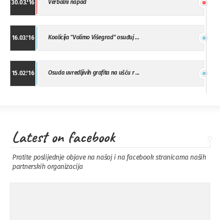
Verbalni napad
30.03.'16
Koalicija "Volimo Višegrad" osuđuj ...
16.03.'16
Osuda uvredljivih grafita na ušću r ...
15.02.'16
"Uzbuna" Bijeljina osuđuje vršnjačk ...
01.02.'16
Latest on facebook
Osuda napada u Drvaru
13.11.'15
Pratite poslijednje objave na našoj i na facebook stranicama naših
partnerskih organizacija
Osuda incidenta tokom dženaze na
09.11.'15
Pe ...
Ukljanjanje uvredljivog grafita
08.11.'15