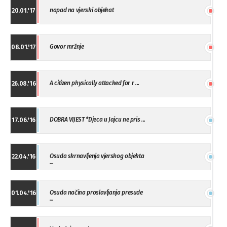
napad na vjerski objekat
20.01.'17
Govor mržnje
08.01.'17
A citizen physically attacked for r ...
26.08.'16
DOBRA VIJEST *Djeca u Jajcu ne pris ...
17.06.'16
Osuda skrnavljenja vjerskog objekta
22.04.'16
...
Osuda načina proslavljanja presude
01.04.'16
...