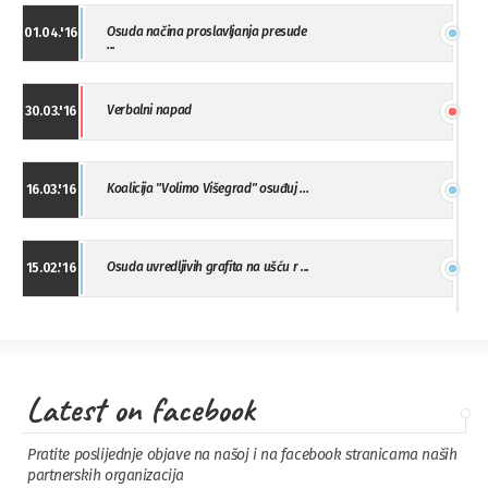
Osuda načina proslavljanja presude
01.04.'16
...
Verbalni napad
30.03.'16
Koalicija "Volimo Višegrad" osuđuj ...
16.03.'16
Osuda uvredljivih grafita na ušću r ...
15.02.'16
"Uzbuna" Bijeljina osuđuje vršnjačk ...
01.02.'16
Latest on facebook
Osuda napada u Drvaru
13.11.'15
Pratite poslijednje objave na našoj i na facebook stranicama naših
partnerskih organizacija