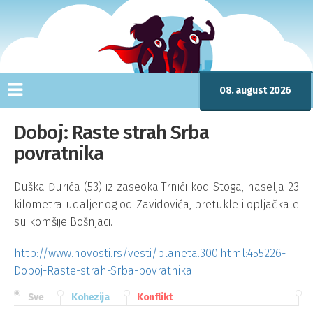
08. august 2026
Doboj: Raste strah Srba
povratnika
Duška Đurića (53) iz zaseoka Trnići kod Stoga, naselja 23
kilometra udaljenog od Zavidovića, pretukle i opljačkale
su komšije Bošnjaci.
http://www.novosti.rs/vesti/planeta.300.html:455226-
Doboj-Raste-strah-Srba-povratnika
Sve
Kohezija
Konflikt