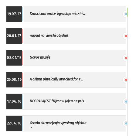
Kruscicani protiv izgradnje mini-hi ...
19.07.'17
napad na vjerski objekat
20.01.'17
Govor mržnje
08.01.'17
A citizen physically attacked for r ...
26.08.'16
DOBRA VIJEST *Djeca u Jajcu ne pris ...
17.06.'16
Osuda skrnavljenja vjerskog objekta
22.04.'16
...