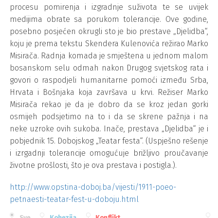
procesu pomirenja i izgradnje suživota te se uvijek
medijima obrate sa porukom tolerancije. Ove godine,
posebno posjećen okrugli sto je bio prestave „Djelidba“,
koju je prema tekstu Skendera Kulenovića režirao Marko
Misirača. Radnja komada je smještena u jednom malom
bosanskom selu odmah nakon Drugog svjetskog rata i
govori o raspodjeli humanitarne pomoći između Srba,
Hrvata i Bošnjaka koja završava u krvi. Režiser Marko
Misirača rekao je da je dobro da se kroz jedan gorki
osmijeh podsjetimo na to i da se skrene pažnja i na
neke uzroke ovih sukoba. Inače, prestava „Djelidba“ je i
pobjednik 15. Dobojskog „Teatar festa“. (Uspješno rešenje
i izrgadnji tolerancije omogućuje brižljivo proučavanje
životne prošlosti, što je ova prestava i postigla.).
http://www.opstina-doboj.ba/vijesti/1911-poeo-
petnaesti-teatar-fest-u-doboju.html
Sve
Kohezija
Konflikt