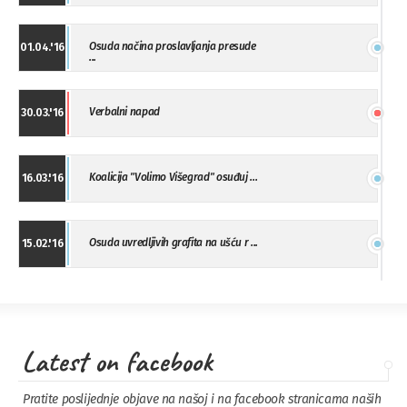
Osuda načina proslavljanja presude
01.04.'16
...
Verbalni napad
30.03.'16
Koalicija "Volimo Višegrad" osuđuj ...
16.03.'16
Osuda uvredljivih grafita na ušću r ...
15.02.'16
"Uzbuna" Bijeljina osuđuje vršnjačk ...
01.02.'16
Latest on facebook
Osuda napada u Drvaru
13.11.'15
Pratite poslijednje objave na našoj i na facebook stranicama naših