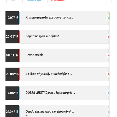
Kruscicani protiv izgradnje mini-hi ...
19.07.'17
napad na vjerski objekat
20.01.'17
Govor mržnje
08.01.'17
A citizen physically attacked for r ...
26.08.'16
DOBRA VIJEST *Djeca u Jajcu ne pris ...
17.06.'16
Osuda skrnavljenja vjerskog objekta
22.04.'16
...