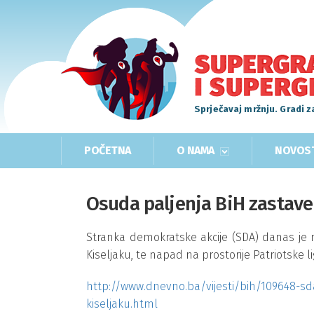
Sprječavaj mržnju. Gradi z
POČETNA
O NAMA
NOVOS
Osuda paljenja BiH zastave
Stranka demokratske akcije (SDA) danas je n
Kiseljaku, te napad na prostorije Patriotske 
http://www.dnevno.ba/vijesti/bih/109648-sda
kiseljaku.html