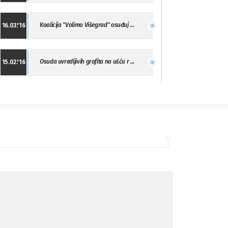
Koalicija "Volimo Višegrad" osuđuj ...
16.03.'16
Osuda uvredljivih grafita na ušću r ...
15.02.'16
"Uzbuna" Bijeljina osuđuje vršnjačk ...
01.02.'16
Osuda napada u Drvaru
13.11.'15
Osuda incidenta tokom dženaze na Pe ...
09.11.'15
Ukljanjanje uvredljivog grafita
08.11.'15