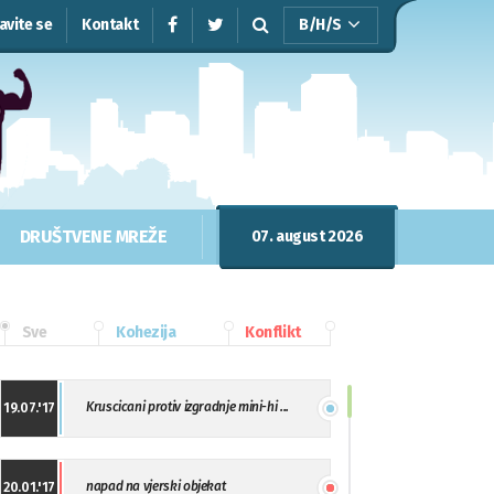
javite se
Kontakt
B/H/S
DRUŠTVENE MREŽE
07. august 2026
Sve
Kohezija
Konflikt
Kruscicani protiv izgradnje mini-hi ...
19.07.'17
napad na vjerski objekat
20.01.'17