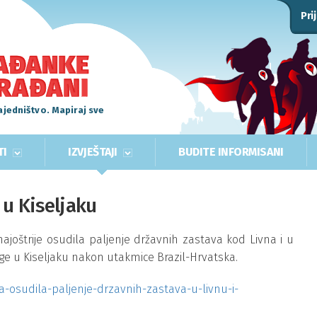
Pri
ajedništvo. Mapiraj sve
TI
IZVJEŠTAJI
BUDITE INFORMISANI
 u Kiseljaku
ajoštrije osudila paljenje državnih zastava kod Livna i u
lige u Kiseljaku nakon utakmice Brazil-Hrvatska.
-osudila-paljenje-drzavnih-zastava-u-livnu-i-