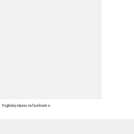
Koalicija Zanemari razlike osuđuje ...
02.09.'15
Osude napada u mjestu Omerovići, op ...
18.08.'15
Osude napada u mjestu Omerovići, op ...
18.08.'15
Napad u mjestu Omerovići, Općina To ...
15.08.'15
Krsenje ljudskih prava
03.08.'15
Pogledaj objavu na facebook-u
Napad na povratnika u Kotor-Varoši
15.07.'15