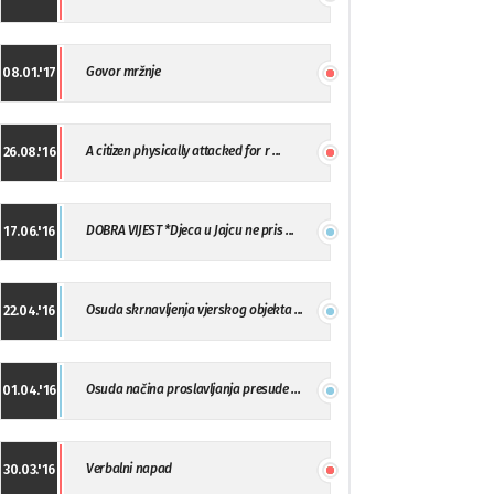
Govor mržnje
08.01.'17
A citizen physically attacked for r ...
26.08.'16
DOBRA VIJEST *Djeca u Jajcu ne pris ...
17.06.'16
Osuda skrnavljenja vjerskog objekta ...
22.04.'16
Osuda načina proslavljanja presude ...
01.04.'16
Verbalni napad
30.03.'16