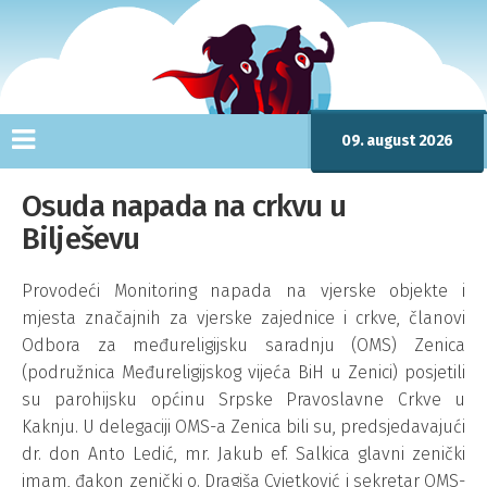
09. august 2026
Osuda napada na crkvu u
Bilješevu
Provodeći Monitoring napada na vjerske objekte i
mjesta značajnih za vjerske zajednice i crkve, članovi
Odbora za međureligijsku saradnju (OMS) Zenica
(podružnica Međureligijskog vijeća BiH u Zenici) posjetili
su parohijsku općinu Srpske Pravoslavne Crkve u
Kaknju. U delegaciji OMS-a Zenica bili su, predsjedavajući
dr. don Anto Ledić, mr. Jakub ef. Salkica glavni zenički
imam, đakon zenički o. Dragiša Cvjetković i sekretar OMS-