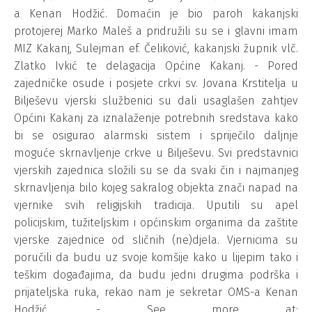
a Kenan Hodžić. Domaćin je bio paroh kakanjski
protojerej Marko Maleš a pridružili su se i glavni imam
MIZ Kakanj, Sulejman ef. Čeliković, kakanjski župnik vlč.
Zlatko Ivkić te delagacija Općine Kakanj. - Pored
zajedničke osude i posjete crkvi sv. Jovana Krstitelja u
Bilješevu vjerski službenici su dali usaglašen zahtjev
Općini Kakanj za iznalaženje potrebnih sredstava kako
bi se osigurao alarmski sistem i spriječilo daljnje
moguće skrnavljenje crkve u Bilješevu. Svi predstavnici
vjerskih zajednica složili su se da svaki čin i najmanjeg
skrnavljenja bilo kojeg sakralog objekta znači napad na
vjernike svih religijskih tradicija. Uputili su apel
policijskim, tužiteljskim i općinskim organima da zaštite
vjerske zajednice od sličnih (ne)djela. Vjernicima su
poručili da budu uz svoje komšije kako u lijepim tako i
teškim događajima, da budu jedni drugima podrška i
prijateljska ruka, rekao nam je sekretar OMS-a Kenan
Hodžić. - See more at: