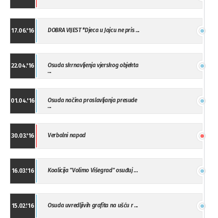
DOBRA VIJEST *Djeca u Jajcu ne pris ...
17.06.'16
Osuda skrnavljenja vjerskog objekta
22.04.'16
...
Osuda načina proslavljanja presude
01.04.'16
...
Verbalni napad
30.03.'16
Koalicija "Volimo Višegrad" osuđuj ...
16.03.'16
Osuda uvredljivih grafita na ušću r ...
15.02.'16