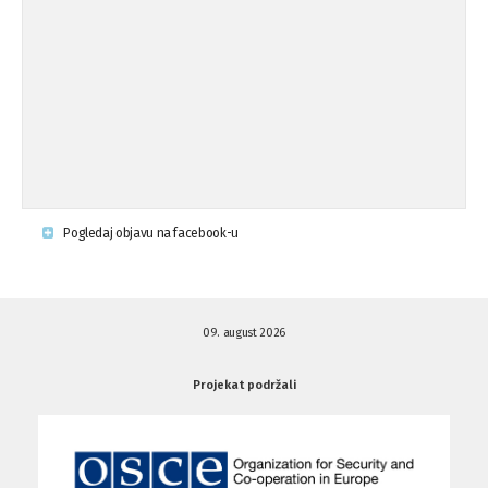
Osude napada u mjestu Omerovići,
18.08.'15
op ...
Napad u mjestu Omerovići, Općina To
15.08.'15
...
Krsenje ljudskih prava
03.08.'15
Pogledaj objavu na facebook-u
Napad na povratnika u Kotor-Varoši
15.07.'15
09. august 2026
Napad na povratnika u Kotor-Varoši
15.07.'15
Projekat podržali
Osuda pisanja uvredljivih grafita u ...
01.07.'15