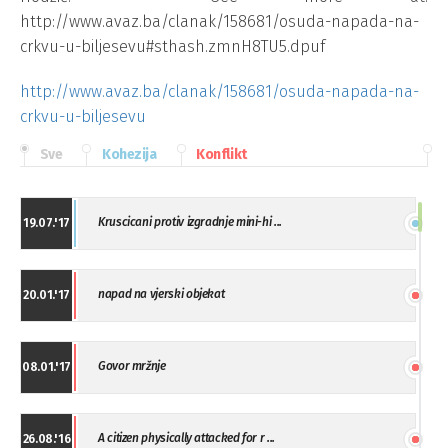
http://www.avaz.ba/clanak/158681/osuda-napada-na-
crkvu-u-biljesevu#sthash.zmnH8TU5.dpuf
http://www.avaz.ba/clanak/158681/osuda-napada-na-
crkvu-u-biljesevu
Sve
Kohezija
Konflikt
Kruscicani protiv izgradnje mini-hi ...
19.07.'17
napad na vjerski objekat
20.01.'17
Govor mržnje
08.01.'17
A citizen physically attacked for r ...
26.08.'16