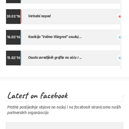
Verbalni napad
30.03.'16
Koalicija "Volimo Višegrad" osuđuj ...
16.03.'16
Osuda uvredljivih grafita na ušću r ...
15.02.'16
"Uzbuna" Bijeljina osuđuje vršnjačk ...
01.02.'16
Latest on facebook
Osuda napada u Drvaru
13.11.'15
Pratite poslijednje objave na našoj i na facebook stranicama naših
partnerskih organizacija
Osuda incidenta tokom dženaze na
09.11.'15
Pe ...