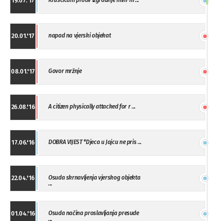
Kruscicani protiv izgradnje mini-hi ...
19.07.'17
napad na vjerski objekat
20.01.'17
Govor mržnje
08.01.'17
A citizen physically attacked for r ...
26.08.'16
DOBRA VIJEST *Djeca u Jajcu ne pris ...
17.06.'16
Osuda skrnavljenja vjerskog objekta
22.04.'16
...
Osuda načina proslavljanja presude
01.04.'16
...