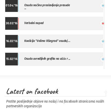
Osuda načina proslavljanja presude
01.04.'16
...
Verbalni napad
30.03.'16
Koalicija "Volimo Višegrad" osuđuj ...
16.03.'16
Osuda uvredljivih grafita na ušću r ...
15.02.'16
"Uzbuna" Bijeljina osuđuje vršnjačk ...
01.02.'16
Latest on facebook
Osuda napada u Drvaru
13.11.'15
Pratite poslijednje objave na našoj i na facebook stranicama naših
partnerskih organizacija