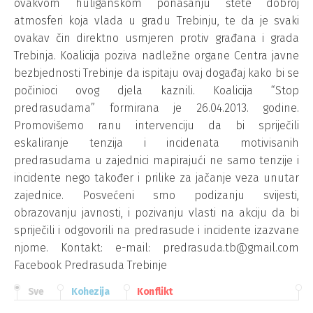
ovakvom huliganskom ponašanju štete dobroj
atmosferi koja vlada u gradu Trebinju, te da je svaki
ovakav čin direktno usmjeren protiv građana i grada
Trebinja. Koalicija poziva nadležne organe Centra javne
bezbjednosti Trebinje da ispitaju ovaj događaj kako bi se
počinioci ovog djela kaznili. Koalicija “Stop
predrasudama” formirana je 26.04.2013. godine.
Promovišemo ranu intervenciju da bi spriječili
eskaliranje tenzija i incidenata motivisanih
predrasudama u zajednici mapirajući ne samo tenzije i
incidente nego također i prilike za jačanje veza unutar
zajednice. Posvećeni smo podizanju svijesti,
obrazovanju javnosti, i pozivanju vlasti na akciju da bi
spriječili i odgovorili na predrasude i incidente izazvane
njome. Kontakt: e-mail: predrasuda.tb@gmail.com
Facebook Predrasuda Trebinje
Sve
Kohezija
Konflikt