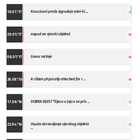
Kruscicani protiv izgradnje mini-hi ...
19.07.'17
napad na vjerski objekat
20.01.'17
Govor mržnje
08.01.'17
A citizen physically attacked for r ...
26.08.'16
DOBRA VIJEST *Djeca u Jajcu ne pris ...
17.06.'16
Osuda skrnavljenja vjerskog objekta
22.04.'16
...