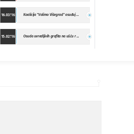
Koalicija "Volimo Višegrad" osuđuj ...
16.03.'16
Osuda uvredljivih grafita na ušću r ...
15.02.'16
"Uzbuna" Bijeljina osuđuje vršnjačk ...
01.02.'16
Osuda napada u Drvaru
13.11.'15
Osuda incidenta tokom dženaze na Pe ...
09.11.'15
Ukljanjanje uvredljivog grafita
08.11.'15