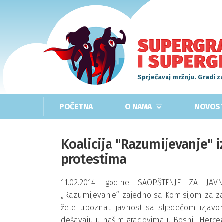
Sprječavaj mržnju. Gradi z
POČETNA
O NAMA
NOVOS
Koalicija "Razumijevanje" i
protestima
11.02.2014. godine SAOPŠTENJE ZA JAV
„Razumijevanje“ zajedno sa Komisijom za zaš
žele upoznati javnost sa sljedećom izjavo
dešavaju u našim gradovima u Bosni i Herceg