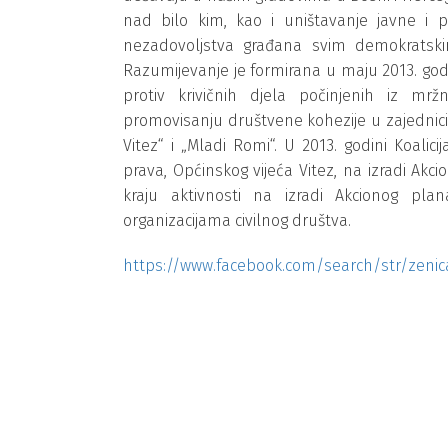
nad bilo kim, kao i uništavanje javne i 
nezadovoljstva građana svim demokratskim
Razumijevanje je formirana u maju 2013. godi
protiv krivičnih djela počinjenih iz mr
promovisanju društvene kohezije u zajednici. K
Vitez“ i „Mladi Romi“. U 2013. godini Koalic
prava, Općinskog vijeća Vitez, na izradi Akc
kraju aktivnosti na izradi Akcionog plan
organizacijama civilnog društva.
https://www.facebook.com/search/str/zeni