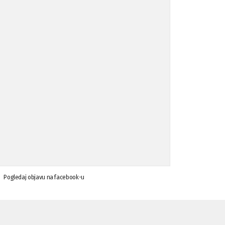
Koalicija Zanemari razlike osuđuje ...
02.09.'15
Osude napada u mjestu Omerovići, op ...
18.08.'15
Osude napada u mjestu Omerovići, op ...
18.08.'15
Napad u mjestu Omerovići, Općina To ...
15.08.'15
Krsenje ljudskih prava
03.08.'15
Pogledaj objavu na facebook-u
Napad na povratnika u Kotor-Varoši
15.07.'15