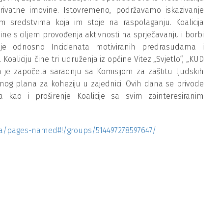
privatne imovine. Istovremeno, podržavamo iskazivanje
 sredstvima koja im stoje na raspolaganju. Koalicija
ne s ciljem provođenja aktivnosti na sprječavanju i borbi
žnje odnosno Incidenata motiviranih predrasudama i
oaliciju čine tri udruženja iz općine Vitez „Svjetlo“, „KUD
ija je započela saradnju sa Komisijom za zaštitu ljudskih
ionog plana za koheziju u zajednici. Ovih dana se privode
a kao i proširenje Koalicije sa svim zainteresiranim
ca/pages-named#!/groups/514497278597647/