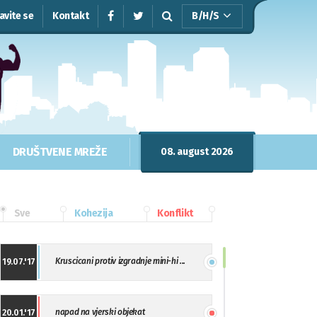
javite se
Kontakt
B/H/S
DRUŠTVENE MREŽE
08. august 2026
Sve
Kohezija
Konflikt
Kruscicani protiv izgradnje mini-hi ...
19.07.'17
napad na vjerski objekat
20.01.'17