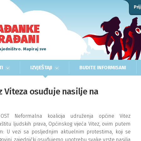
Pri
ajedništvo. Mapiraj sve
TI
IZVJEŠTAJI
BUDITE INFORMISANI
z Viteza osuđuje nasilje na
NOST Neformalna koalicija udruženja općine Vitez
titu ljudskih prava, Općinskog vijeća Vitez, ovim putem
m: U vezi sa posljednjim aktuelnim protestima, koji se
ovini, zajednički osuđujemo upotrebu svake vrste nasilja