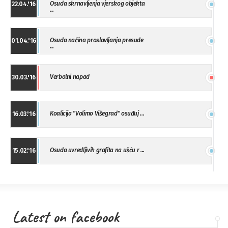
Osuda skrnavljenja vjerskog objekta
22.04.'16
...
Osuda načina proslavljanja presude
01.04.'16
...
Verbalni napad
30.03.'16
Koalicija "Volimo Višegrad" osuđuj ...
16.03.'16
Osuda uvredljivih grafita na ušću r ...
15.02.'16
"Uzbuna" Bijeljina osuđuje vršnjačk ...
01.02.'16
Latest on facebook
Osuda napada u Drvaru
13.11.'15