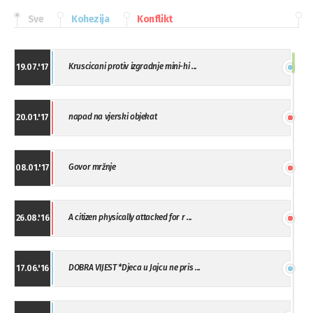
Sve
Kohezija
Konflikt
Kruscicani protiv izgradnje mini-hi ...
19.07.'17
napad na vjerski objekat
20.01.'17
Govor mržnje
08.01.'17
A citizen physically attacked for r ...
26.08.'16
DOBRA VIJEST *Djeca u Jajcu ne pris ...
17.06.'16