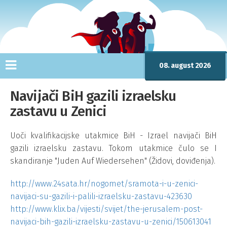
08. august 2026
Navijači BiH gazili izraelsku
zastavu u Zenici
Uoči kvalifikacijske utakmice BiH - Izrael navijači BiH
gazili izraelsku zastavu. Tokom utakmice čulo se I
skandiranje "Juden Auf Wiedersehen" (Židovi, doviđenja).
http://www.24sata.hr/nogomet/sramota-i-u-zenici-
navijaci-su-gazili-i-palili-izraelsku-zastavu-423630
http://www.klix.ba/vijesti/svijet/the-jerusalem-post-
navijaci-bih-gazili-izraelsku-zastavu-u-zenici/150613041