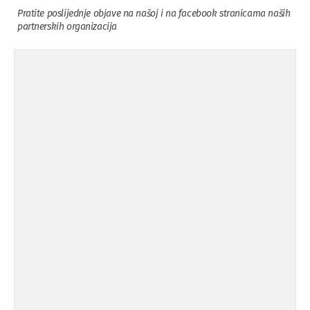
Pratite poslijednje objave na našoj i na facebook stranicama naših
partnerskih organizacija
Osuda incidenta tokom dženaze na
09.11.'15
Pe ...
Ukljanjanje uvredljivog grafita
08.11.'15
Koalicija Zanemari razlike osuđuje ...
02.09.'15
Osude napada u mjestu Omerovići,
18.08.'15
op ...
Osude napada u mjestu Omerovići,
18.08.'15
op ...
Napad u mjestu Omerovići, Općina To
15.08.'15
...