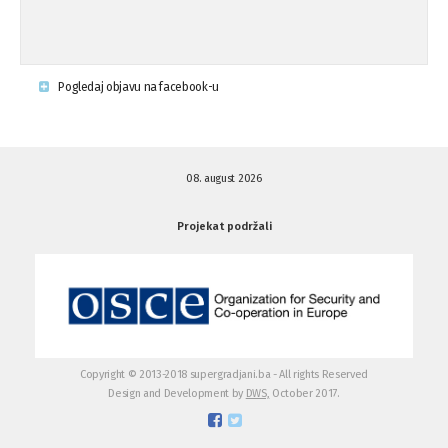
Krsenje ljudskih prava
03.08.'15
Pogledaj objavu na facebook-u
Napad na povratnika u Kotor-Varoši
15.07.'15
08. august 2026
Napad na povratnika u Kotor-Varoši
15.07.'15
Projekat podržali
Osuda pisanja uvredljivih grafita u ...
01.07.'15
Osuda pisanja uvredljivih grafita u ...
01.07.'15
Copyright © 2013-2018 supergradjani.ba - All rights Reserved
Design and Development by
DWS,
October 2017.
Otvoreno pismo medijima
20.06.'15