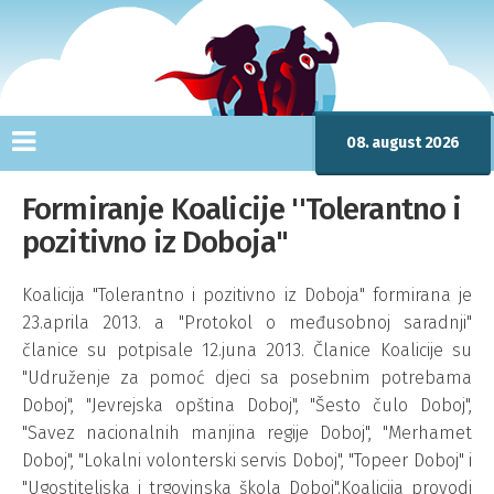
08. august 2026
Formiranje Koalicije ''Tolerantno i
pozitivno iz Doboja"
Koalicija "Tolerantno i pozitivno iz Doboja" formirana je
23.aprila 2013. a "Protokol o međusobnoj saradnji"
članice su potpisale 12.juna 2013. Članice Koalicije su
"Udruženje za pomoć djeci sa posebnim potrebama
Doboj", "Jevrejska opština Doboj", "Šesto čulo Doboj",
"Savez nacionalnih manjina regije Doboj", "Merhamet
Doboj", "Lokalni volonterski servis Doboj", "Topeer Doboj" i
"Ugostiteljska i trgovinska škola Doboj".Koalicija provodi