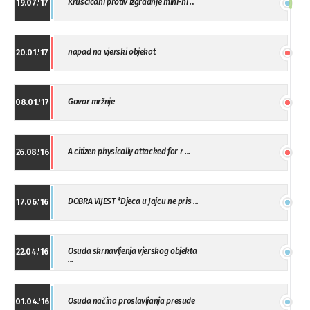
Kruscicani protiv izgradnje mini-hi ...
19.07.'17
napad na vjerski objekat
20.01.'17
Govor mržnje
08.01.'17
A citizen physically attacked for r ...
26.08.'16
DOBRA VIJEST *Djeca u Jajcu ne pris ...
17.06.'16
Osuda skrnavljenja vjerskog objekta
22.04.'16
...
Osuda načina proslavljanja presude
01.04.'16
...