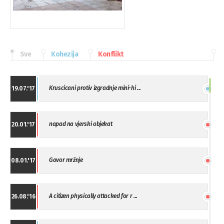
Sve
Kohezija
Konflikt
Kruscicani protiv izgradnje mini-hi ...
19.07.'17
napad na vjerski objekat
20.01.'17
Govor mržnje
08.01.'17
A citizen physically attacked for r ...
26.08.'16