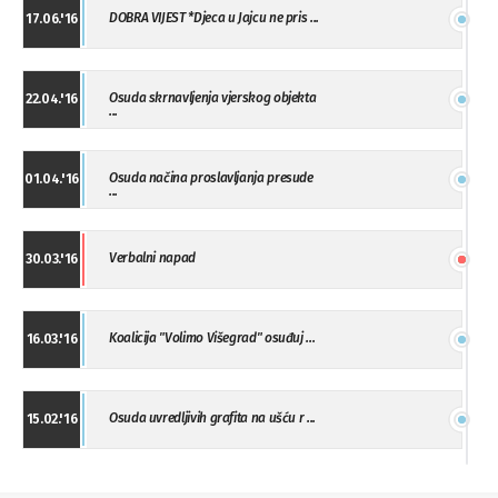
DOBRA VIJEST *Djeca u Jajcu ne pris ...
17.06.'16
Osuda skrnavljenja vjerskog objekta
22.04.'16
...
Osuda načina proslavljanja presude
01.04.'16
...
Verbalni napad
30.03.'16
Koalicija "Volimo Višegrad" osuđuj ...
16.03.'16
Osuda uvredljivih grafita na ušću r ...
15.02.'16