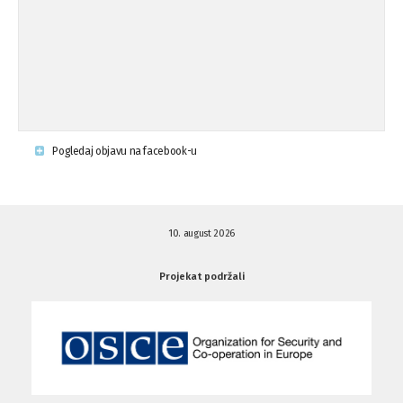
Napad u mjestu Omerovići, Općina To
15.08.'15
...
Krsenje ljudskih prava
03.08.'15
Pogledaj objavu na facebook-u
Napad na povratnika u Kotor-Varoši
15.07.'15
10. august 2026
Napad na povratnika u Kotor-Varoši
15.07.'15
Projekat podržali
Osuda pisanja uvredljivih grafita u ...
01.07.'15
Osuda pisanja uvredljivih grafita u ...
01.07.'15