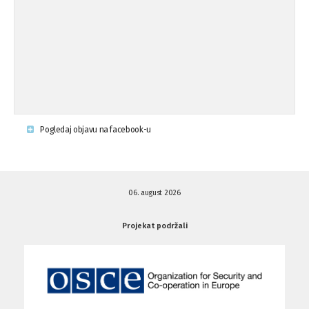
Osude napada u mjestu Omerovići,
18.08.'15
op ...
Napad u mjestu Omerovići, Općina To
15.08.'15
...
Krsenje ljudskih prava
03.08.'15
Pogledaj objavu na facebook-u
Napad na povratnika u Kotor-Varoši
15.07.'15
06. august 2026
Napad na povratnika u Kotor-Varoši
15.07.'15
Projekat podržali
Osuda pisanja uvredljivih grafita u ...
01.07.'15
Osuda pisanja uvredljivih grafita u ...
01.07.'15