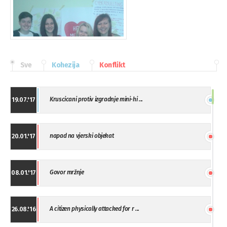
Sve
Kohezija
Konflikt
Kruscicani protiv izgradnje mini-hi ...
19.07.'17
napad na vjerski objekat
20.01.'17
Govor mržnje
08.01.'17
A citizen physically attacked for r ...
26.08.'16