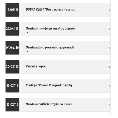
DOBRA VIJEST *Djeca u Jajcu ne pris ...
17.06.'16
Osuda skrnavljenja vjerskog objekta
22.04.'16
...
Osuda načina proslavljanja presude
01.04.'16
...
Verbalni napad
30.03.'16
Koalicija "Volimo Višegrad" osuđuj ...
16.03.'16
Osuda uvredljivih grafita na ušću r ...
15.02.'16