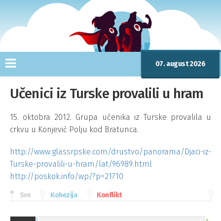
07. august 2026
Učenici iz Turske provalili u hram
15. oktobra 2012. Grupa učenika iz Turske provalila u
crkvu u Konjević Polju kod Bratunca.
http://www.glassrpske.com/drustvo/panorama/Djaci-iz-
Turske-provalili-u-hram/lat/96989.html
http://poskok.info/wp/?p=21710
Sve
Kohezija
Konflikt