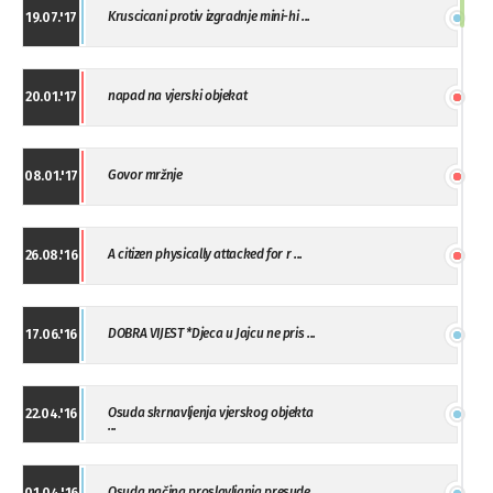
Kruscicani protiv izgradnje mini-hi ...
19.07.'17
napad na vjerski objekat
20.01.'17
Govor mržnje
08.01.'17
A citizen physically attacked for r ...
26.08.'16
DOBRA VIJEST *Djeca u Jajcu ne pris ...
17.06.'16
Osuda skrnavljenja vjerskog objekta
22.04.'16
...
Osuda načina proslavljanja presude