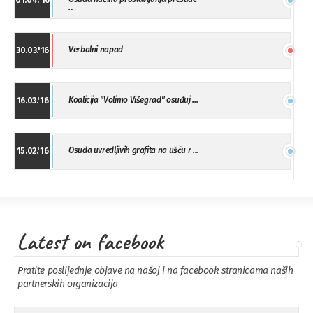
01.04.'16
...
Verbalni napad
30.03.'16
Koalicija "Volimo Višegrad" osuđuj ...
16.03.'16
Osuda uvredljivih grafita na ušću r ...
15.02.'16
"Uzbuna" Bijeljina osuđuje vršnjačk ...
01.02.'16
Latest on facebook
Osuda napada u Drvaru
13.11.'15
Pratite poslijednje objave na našoj i na facebook stranicama naših
partnerskih organizacija
Osuda incidenta tokom dženaze na
09.11.'15
Pe ...