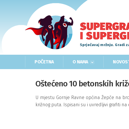
Sprječavaj mržnju. Gradi z
POČETNA
O NAMA
NOVOS
Oštećeno 10 betonskih križ
U mjestu Gornje Ravne općina Žepče na brdu 
križnog puta. Ispisani su i uvredljivi grafiti na