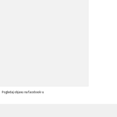
Koalicija Zanemari razlike osuđuje ...
02.09.'15
Osude napada u mjestu Omerovići, op ...
18.08.'15
Osude napada u mjestu Omerovići, op ...
18.08.'15
Napad u mjestu Omerovići, Općina To ...
15.08.'15
Krsenje ljudskih prava
03.08.'15
Pogledaj objavu na facebook-u
Napad na povratnika u Kotor-Varoši
15.07.'15