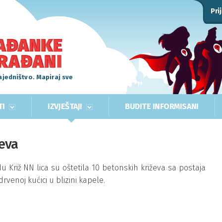
Pri
ajedništvo. Mapiraj sve
TI
IZVJEŠTAJI
BUDITE INFORMISANI
eva
Križ NN lica su oštetila 10 betonskih križeva sa postaja
 drvenoj kućici u blizini kapele.