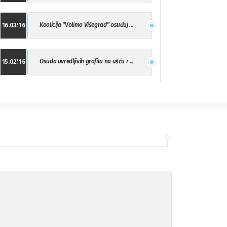
Koalicija "Volimo Višegrad" osuđuj ...
16.03.'16
Osuda uvredljivih grafita na ušću r ...
15.02.'16
"Uzbuna" Bijeljina osuđuje vršnjačk ...
01.02.'16
Osuda napada u Drvaru
13.11.'15
Osuda incidenta tokom dženaze na Pe ...
09.11.'15
Ukljanjanje uvredljivog grafita
08.11.'15