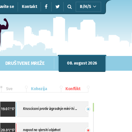
javite se
Kontakt
B/H/S
DRUŠTVENE MREŽE
08. august 2026
Sve
Kohezija
Konflikt
Kruscicani protiv izgradnje mini-hi ...
19.07.'17
napad na vjerski objekat
20.01.'17