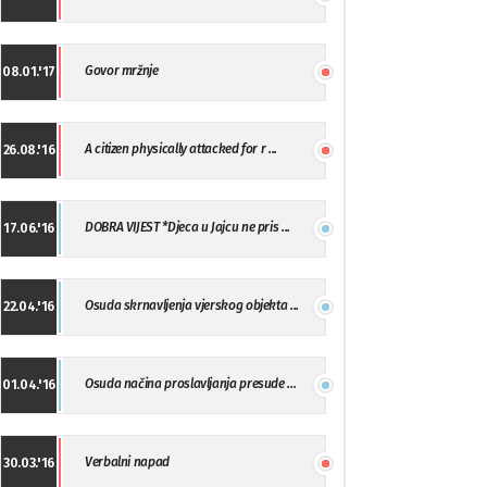
Govor mržnje
08.01.'17
A citizen physically attacked for r ...
26.08.'16
DOBRA VIJEST *Djeca u Jajcu ne pris ...
17.06.'16
Osuda skrnavljenja vjerskog objekta ...
22.04.'16
Osuda načina proslavljanja presude ...
01.04.'16
Verbalni napad
30.03.'16