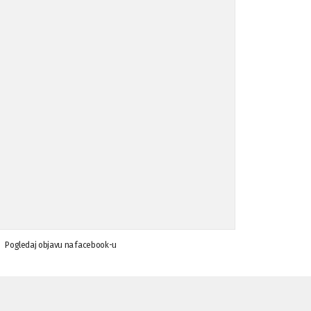
Koalicija Zanemari razlike osuđuje ...
02.09.'15
Osude napada u mjestu Omerovići, op ...
18.08.'15
Osude napada u mjestu Omerovići, op ...
18.08.'15
Napad u mjestu Omerovići, Općina To ...
15.08.'15
Krsenje ljudskih prava
03.08.'15
Pogledaj objavu na facebook-u
Napad na povratnika u Kotor-Varoši
15.07.'15