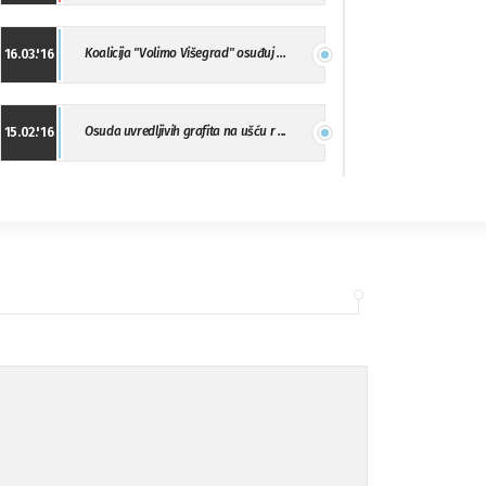
Koalicija "Volimo Višegrad" osuđuj ...
16.03.'16
Osuda uvredljivih grafita na ušću r ...
15.02.'16
"Uzbuna" Bijeljina osuđuje vršnjačk ...
01.02.'16
Osuda napada u Drvaru
13.11.'15
Osuda incidenta tokom dženaze na Pe ...
09.11.'15
Ukljanjanje uvredljivog grafita
08.11.'15