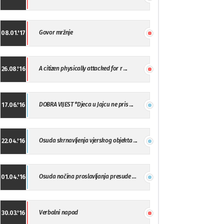
Govor mržnje
08.01.'17
A citizen physically attacked for r ...
26.08.'16
DOBRA VIJEST *Djeca u Jajcu ne pris ...
17.06.'16
Osuda skrnavljenja vjerskog objekta ...
22.04.'16
Osuda načina proslavljanja presude ...
01.04.'16
Verbalni napad
30.03.'16