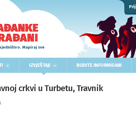
Pri
ajedništvo. Mapiraj sve
TI
IZVJEŠTAJI
BUDITE INFORMISANI
vnoj crkvi u Turbetu, Travnik
.