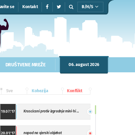
javite se
Kontakt
B/H/S
DRUŠTVENE MREŽE
06. august 2026
Sve
Kohezija
Konflikt
Kruscicani protiv izgradnje mini-hi ...
19.07.'17
napad na vjerski objekat
20.01.'17