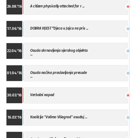
A citizen physically attacked for r ...
26.08.'16
DOBRA VIJEST *Djeca u Jajcu ne pris ...
17.06.'16
Osuda skrnavljenja vjerskog objekta
22.04.'16
...
Osuda načina proslavljanja presude
01.04.'16
...
Verbalni napad
30.03.'16
Koalicija "Volimo Višegrad" osuđuj ...
16.03.'16