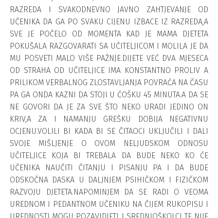
RAZREDA I SVAKODNEVNO JAVNO ZAHTJEVANJE OD
UČENIKA DA GA PO SVAKU CIJENU IZBACE IZ RAZREDA,A
SVE JE POČELO OD MOMENTA KAD JE MAMA DJETETA
POKUŠALA RAZGOVARATI SA UČITELJICOM I MOLILA JE DA
MU POSVETI MALO VIŠE PAŽNJE.DIJETE VEĆ DVA MJESECA
OD STRAHA OD UČITELJICE IMA KONSTANTNO PROLIV A
PRILIKOM VERBALNOG ZLOSTAVLJANJA POVRAĆA NA ČASU
PA GA ONDA KAZNI DA STOJI U ĆOŠKU 45 MINUTA.A DA SE
NE GOVORI DA JE ZA SVE ŠTO NEKO URADI JEDINO ON
KRIV,A ZA I NAMANJU GREŠKU DOBIJA NEGATIVNU
OCJENU.VOLILI BI KADA BI SE ČITAOCI UKLJUČILI I DALI
SVOJE MIŠLJENJE O OVOM NELJUDSKOM ODNOSU
UČITELJICE KOJA BI TREBALA DA BUDE NEKO KO ĆE
UČENIKA NAUČITI ČITANJU I PISANJU PA I DA BUDE
ODSKOČNA DASKA U DALJNJEM PSIHIČKOM I FIZIČKOM
RAZVOJU DJETETA.NAPOMINJEM DA SE RADI O VEOMA
UREDNOM I PEDANTNOM UČENIKU NA ČIJEM RUKOPISU I
UREDNOSTI MOGU POZAVIDJETI I SREDNJOŠKOLCI TE NIJE