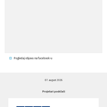
op ...
Osude napada u mjestu Omerovići,
18.08.'15
op ...
Napad u mjestu Omerovići, Općina To
15.08.'15
...
Krsenje ljudskih prava
03.08.'15
Pogledaj objavu na facebook-u
Napad na povratnika u Kotor-Varoši
15.07.'15
07. august 2026
Napad na povratnika u Kotor-Varoši
15.07.'15
Projekat podržali
Osuda pisanja uvredljivih grafita u ...
01.07.'15