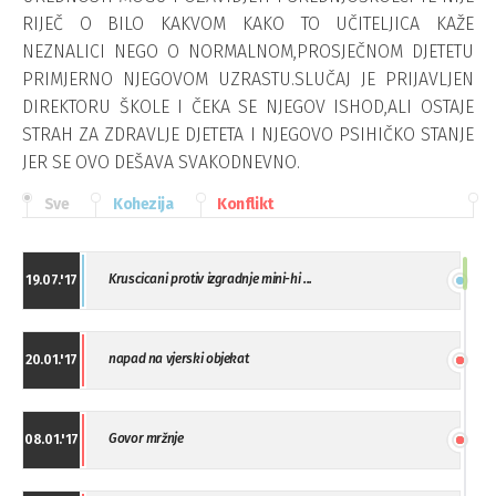
RIJEČ O BILO KAKVOM KAKO TO UČITELJICA KAŽE
NEZNALICI NEGO O NORMALNOM,PROSJEČNOM DJETETU
PRIMJERNO NJEGOVOM UZRASTU.SLUČAJ JE PRIJAVLJEN
DIREKTORU ŠKOLE I ČEKA SE NJEGOV ISHOD,ALI OSTAJE
STRAH ZA ZDRAVLJE DJETETA I NJEGOVO PSIHIČKO STANJE
JER SE OVO DEŠAVA SVAKODNEVNO.
Sve
Kohezija
Konflikt
Kruscicani protiv izgradnje mini-hi ...
19.07.'17
napad na vjerski objekat
20.01.'17
Govor mržnje
08.01.'17