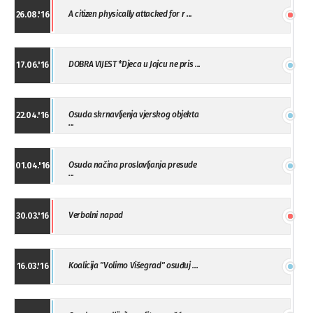
A citizen physically attacked for r ...
26.08.'16
DOBRA VIJEST *Djeca u Jajcu ne pris ...
17.06.'16
Osuda skrnavljenja vjerskog objekta
22.04.'16
...
Osuda načina proslavljanja presude
01.04.'16
...
Verbalni napad
30.03.'16
Koalicija "Volimo Višegrad" osuđuj ...
16.03.'16