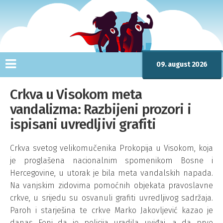
09. august 2026
Crkva u Visokom meta
vandalizma: Razbijeni prozori i
ispisani uvredljivi grafiti
Crkva svetog velikomučenika Prokopija u Visokom, koja
je proglašena nacionalnim spomenikom Bosne i
Hercegovine, u utorak je bila meta vandalskih napada.
Na vanjskim zidovima pomoćnih objekata pravoslavne
crkve, u srijedu su osvanuli grafiti uvredljivog sadržaja.
Paroh i starješina te crkve Marko Jakovljević kazao je
danas Feni da je policija uradila uviđaj, a da prve