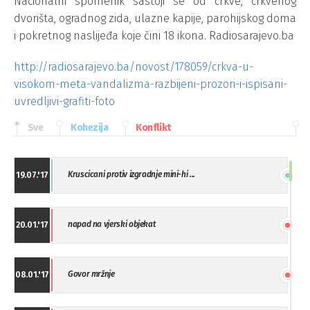
Nacionalni spomenik sastoji se od crkve, crkvenog
dvorišta, ogradnog zida, ulazne kapije, parohijskog doma
i pokretnog naslijeđa koje čini 18 ikona. Radiosarajevo.ba
http://radiosarajevo.ba/novost/178059/crkva-u-
visokom-meta-vandalizma-razbijeni-prozori-i-ispisani-
uvredljivi-grafiti-foto
Sve
Kohezija
Konflikt
Kruscicani protiv izgradnje mini-hi ...
19.07.'17
napad na vjerski objekat
20.01.'17
Govor mržnje
08.01.'17