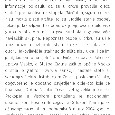
informacije pokazuju da su u crkvu provalila djeca
sudeći prema otiscima stopala. "Međutim, sigurno djeca
nisu mogla pisati grafite, to su uradile starije osobe",
rekao je Jakovljević te dodao da je vjerovatno bilo više
grupa s obzirom na natpise simbola i grbova više
navijačkih skupina. Nepoznate osobe u crkvu su ušle
kroz prozor i razbacale stvari koje su se nalazile u
oltaru. Jakovljević je istaknuo da ništa nisu ukrali i da im
je cilj bio samo nanijeti štetu. Uviđaj je obavila Policijska
uprava Visoko, a Služba Civilne zaštite općine Visoko
očistila je grafite i izvršila sanaciju nastale štete. U
saradnji s Elektrodistribucijom Zenica poslovnica Visoko,
dogovoreno je dodatno osvjetljenje objekata koje će
finansirati Općina Visoko. Crkva svetog velikomučenika
Prokopija u Visokom proglašena je nacionalnim
spomenikom Bosne i Hercegovine Odlukom Komisije za
očuvanje nacionalnih spomenika 8. marta 2004. godine.