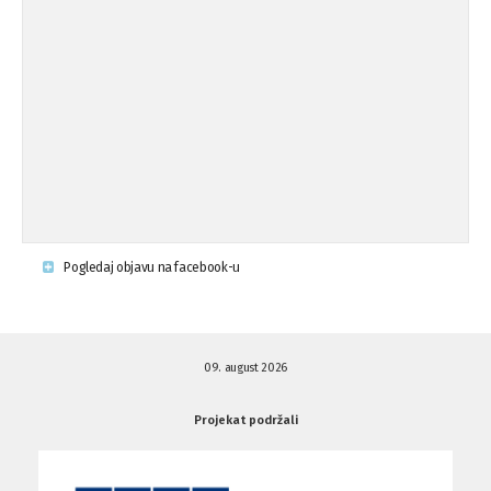
op ...
Osude napada u mjestu Omerovići,
18.08.'15
op ...
Napad u mjestu Omerovići, Općina To
15.08.'15
...
Krsenje ljudskih prava
03.08.'15
Pogledaj objavu na facebook-u
Napad na povratnika u Kotor-Varoši
15.07.'15
09. august 2026
Napad na povratnika u Kotor-Varoši
15.07.'15
Projekat podržali
Osuda pisanja uvredljivih grafita u ...
01.07.'15