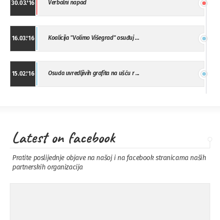
Verbalni napad
30.03.'16
Koalicija "Volimo Višegrad" osuđuj ...
16.03.'16
Osuda uvredljivih grafita na ušću r ...
15.02.'16
"Uzbuna" Bijeljina osuđuje vršnjačk ...
01.02.'16
Latest on facebook
Osuda napada u Drvaru
13.11.'15
Pratite poslijednje objave na našoj i na facebook stranicama naših
partnerskih organizacija
Osuda incidenta tokom dženaze na
09.11.'15
Pe ...
Ukljanjanje uvredljivog grafita
08.11.'15