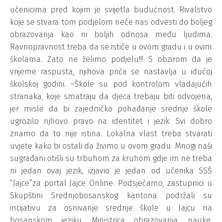
učenicima pred kojim je svijetla budućnost. Rivalstvo
koje se stvara tom podjelom neće nas odvesti do boljeg
obrazovanja kao ni boljih odnosa među ljudima.
Ravnopravnost treba da se ističe u ovom gradu i u ovim
školama. Zato ne želimo podjelu!!! S obzirom da je
vrijeme raspusta, njihova priča se nastavlja u idućoj
školskoj godini. –Škole su pod kontrolom vladajućih
stranaka, koje smatraju da djeca trebaju biti odvojena,
jer misle da bi zajedničko pohađanje srednje škole
ugrozilo njhovo pravo na identitet i jezik. Svi dobro
znamo da to nije istina. Lokalna vlast treba stvarati
uvjete kako bi ostali da živimo u ovom gradu. Mnogi naši
sugrađani otišli su trbuhom za kruhom gdje im ne treba
ni jedan ovaj jezik, izjavio je jedan od učenika SSŠ
“Jajce”za portal Jajce Online. Podsjećamo, zastupnici u
Skupštini Srednjobosanskog kantona podržali su
incijativu za osnivanje srednje škole u Jajcu na
bosanskom jeziku. Ministrica obrazovanja, nauke,