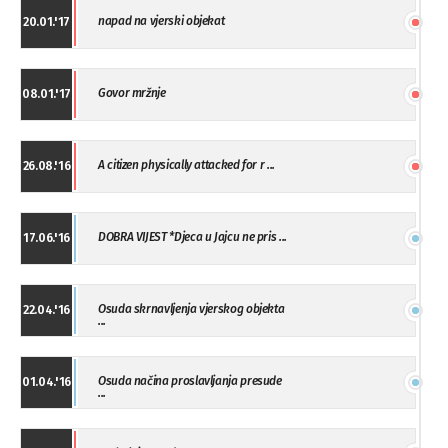
napad na vjerski objekat
20.01.'17
Govor mržnje
08.01.'17
A citizen physically attacked for r ...
26.08.'16
DOBRA VIJEST *Djeca u Jajcu ne pris ...
17.06.'16
Osuda skrnavljenja vjerskog objekta
22.04.'16
...
Osuda načina proslavljanja presude
01.04.'16
...