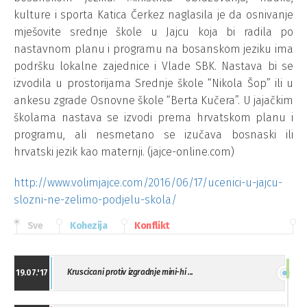
kulture i sporta Katica Čerkez naglasila je da osnivanje
mješovite srednje škole u Jajcu koja bi radila po
nastavnom planu i programu na bosanskom jeziku ima
podršku lokalne zajednice i Vlade SBK. Nastava bi se
izvodila u prostorijama Srednje škole “Nikola Šop” ili u
ankesu zgrade Osnovne škole “Berta Kučera”. U jajačkim
školama nastava se izvodi prema hrvatskom planu i
programu, ali nesmetano se izučava bosnaski ili
hrvatski jezik kao maternji. (jajce-online.com)
http://www.volimjajce.com/2016/06/17/ucenici-u-jajcu-
slozni-ne-zelimo-podjelu-skola/
Sve
Kohezija
Konflikt
Kruscicani protiv izgradnje mini-hi ...
19.07.'17