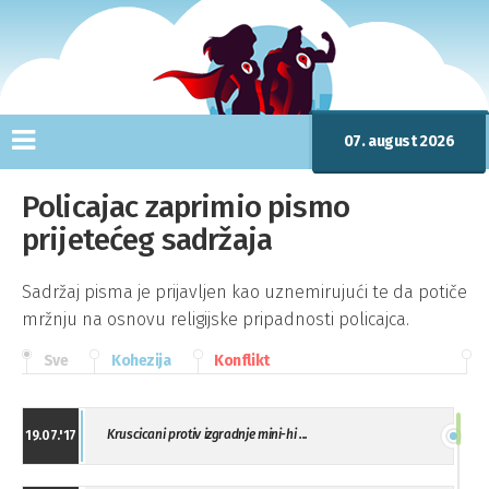
07. august 2026
Policajac zaprimio pismo
prijetećeg sadržaja
Sadržaj pisma je prijavljen kao uznemirujući te da potiče
mržnju na osnovu religijske pripadnosti policajca.
Sve
Kohezija
Konflikt
Kruscicani protiv izgradnje mini-hi ...
19.07.'17