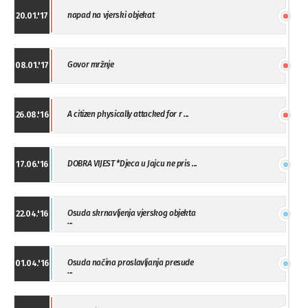
napad na vjerski objekat
20.01.'17
Govor mržnje
08.01.'17
A citizen physically attacked for r ...
26.08.'16
DOBRA VIJEST *Djeca u Jajcu ne pris ...
17.06.'16
Osuda skrnavljenja vjerskog objekta
22.04.'16
...
Osuda načina proslavljanja presude
01.04.'16
...