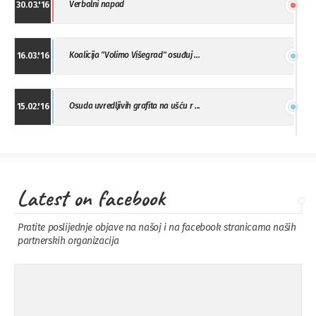
Verbalni napad
30.03.'16
Koalicija "Volimo Višegrad" osuđuj ...
16.03.'16
Osuda uvredljivih grafita na ušću r ...
15.02.'16
"Uzbuna" Bijeljina osuđuje vršnjačk ...
01.02.'16
Latest on facebook
Osuda napada u Drvaru
13.11.'15
Pratite poslijednje objave na našoj i na facebook stranicama naših
partnerskih organizacija
Osuda incidenta tokom dženaze na
09.11.'15
Pe ...
Ukljanjanje uvredljivog grafita
08.11.'15