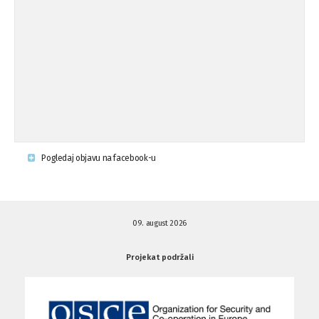
Osude napada u mjestu Omerovići,
18.08.'15
op ...
Napad u mjestu Omerovići, Općina To
15.08.'15
...
Krsenje ljudskih prava
03.08.'15
Pogledaj objavu na facebook-u
Napad na povratnika u Kotor-Varoši
15.07.'15
09. august 2026
Napad na povratnika u Kotor-Varoši
15.07.'15
Projekat podržali
Osuda pisanja uvredljivih grafita u ...
01.07.'15