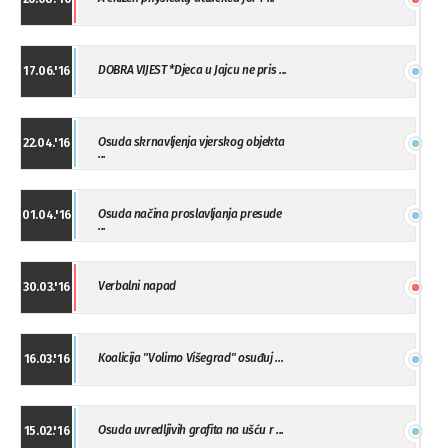
DOBRA VIJEST *Djeca u Jajcu ne pris ...
17.06.'16
Osuda skrnavljenja vjerskog objekta
22.04.'16
...
Osuda načina proslavljanja presude
01.04.'16
...
Verbalni napad
30.03.'16
Koalicija "Volimo Višegrad" osuđuj ...
16.03.'16
Osuda uvredljivih grafita na ušću r ...
15.02.'16