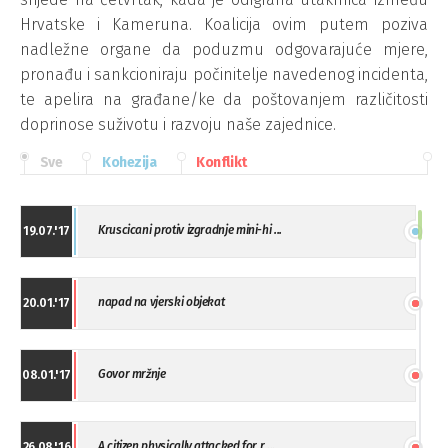
Hrvatske i Kameruna. Koalicija ovim putem poziva
nadležne organe da poduzmu odgovarajuće mjere,
pronađu i sankcioniraju počinitelje navedenog incidenta,
te apelira na građane/ke da poštovanjem različitosti
doprinose suživotu i razvoju naše zajednice.
Sve
Kohezija
Konflikt
Kruscicani protiv izgradnje mini-hi ...
19.07.'17
napad na vjerski objekat
20.01.'17
Govor mržnje
08.01.'17
A citizen physically attacked for r ...
26.08.'16