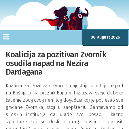
08. august 2026
Koalicija za pozitivan Zvornik
osudila napad na Nezira
Dardagana
Koalicija za Pozitivan Zvornik najoštrije osuđuje napad
na Bošnjaka na praznik Bajram. I izražava svoje duboko
žaljenje zbog ovog nemilog događaja koji je potresao sve
građane Zvornika, stoji u saopštenju. Zahtjevamo od
sudskih institucija da urade svoj posao i kazne
izgrednike koji su došli iz druge opštine i narušili
normalne životne tokove u gradu Zvorniku. Koalicija za