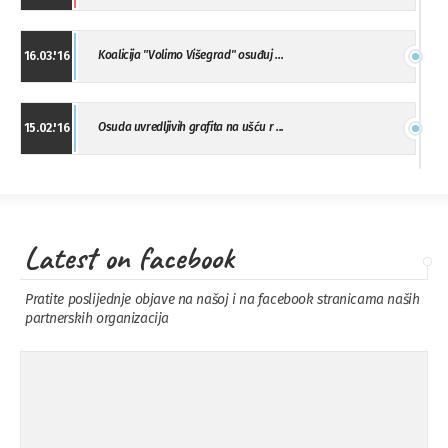
Koalicija "Volimo Višegrad" osuđuj ...
16.03.'16
Osuda uvredljivih grafita na ušću r ...
15.02.'16
"Uzbuna" Bijeljina osuđuje vršnjačk ...
01.02.'16
Latest on facebook
Osuda napada u Drvaru
13.11.'15
Pratite poslijednje objave na našoj i na facebook stranicama naših
partnerskih organizacija
Osuda incidenta tokom dženaze na
09.11.'15
Pe ...
Ukljanjanje uvredljivog grafita
08.11.'15