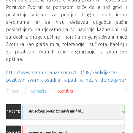
Pozitivan Zvornik sa ponosom ističe da je naš grad u
poslednje vrijeme za primjer drugim multietičkim
sredinama jer se nisu dešavali događaji slični
poslednjem. Zahtjevamo da se najoštije kazne oni koji
su došli iz druge opštine i narušili dugo igrađivani imidž
Zvornika kao grada mira, tolerancije i suživota. Kaoliciju
za pozitivan Zvornik čine organizacije iz zvorničke
opštine.
http://www.zvornikdanas.com/2013/08/kaolicija-za-
pozitivan-zvornik-osudila-napad-na-nezira-dardagana/
Sve
Kohezija
Konflikt
Kruscicani protiv izgradnje mini-hi ...
19.07.'17
napad na vjerski objekat