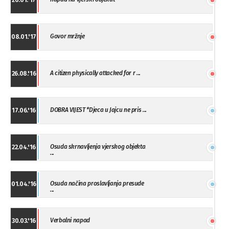
20.01.'17
Govor mržnje
08.01.'17
A citizen physically attacked for r ...
26.08.'16
DOBRA VIJEST *Djeca u Jajcu ne pris ...
17.06.'16
Osuda skrnavljenja vjerskog objekta
22.04.'16
...
Osuda načina proslavljanja presude
01.04.'16
...
Verbalni napad
30.03.'16