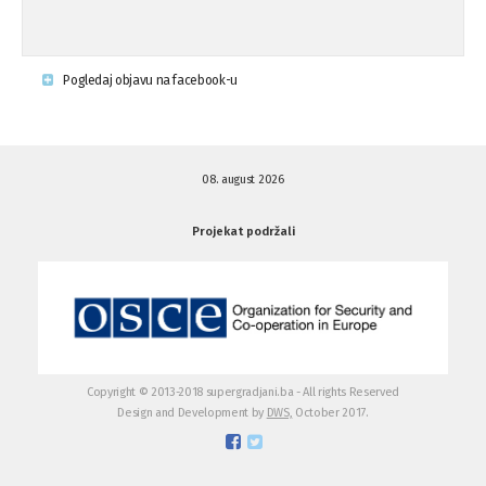
Krsenje ljudskih prava
03.08.'15
Pogledaj objavu na facebook-u
Napad na povratnika u Kotor-Varoši
15.07.'15
08. august 2026
Napad na povratnika u Kotor-Varoši
15.07.'15
Projekat podržali
Osuda pisanja uvredljivih grafita u ...
01.07.'15
Osuda pisanja uvredljivih grafita u ...
01.07.'15
Copyright © 2013-2018 supergradjani.ba - All rights Reserved
Design and Development by
DWS,
October 2017.
Otvoreno pismo medijima
20.06.'15