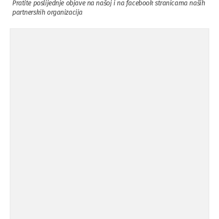
Pratite poslijednje objave na našoj i na facebook stranicama naših
partnerskih organizacija
Osuda incidenta tokom dženaze na
09.11.'15
Pe ...
Ukljanjanje uvredljivog grafita
08.11.'15
Koalicija Zanemari razlike osuđuje ...
02.09.'15
Osude napada u mjestu Omerovići,
18.08.'15
op ...
Osude napada u mjestu Omerovići,
18.08.'15
op ...
Napad u mjestu Omerovići, Općina To
15.08.'15
...