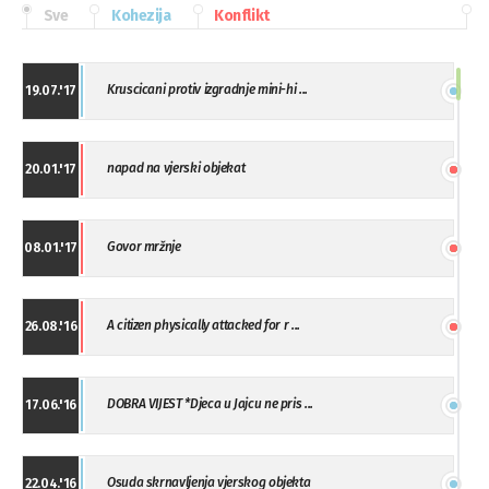
Sve
Kohezija
Konflikt
Kruscicani protiv izgradnje mini-hi ...
19.07.'17
napad na vjerski objekat
20.01.'17
Govor mržnje
08.01.'17
A citizen physically attacked for r ...
26.08.'16
DOBRA VIJEST *Djeca u Jajcu ne pris ...
17.06.'16
Osuda skrnavljenja vjerskog objekta
22.04.'16