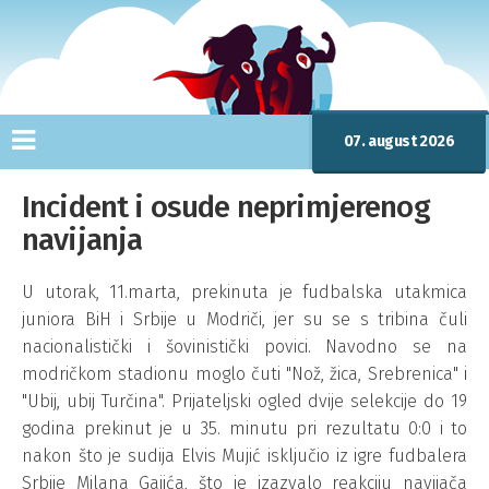
07. august 2026
Incident i osude neprimjerenog
navijanja
U utorak, 11.marta, prekinuta je fudbalska utakmica
juniora BiH i Srbije u Modriči, jer su se s tribina čuli
nacionalistički i šovinistički povici. Navodno se na
modričkom stadionu moglo čuti "Nož, žica, Srebrenica" i
"Ubij, ubij Turčina". Prijateljski ogled dvije selekcije do 19
godina prekinut je u 35. minutu pri rezultatu 0:0 i to
nakon što je sudija Elvis Mujić isključio iz igre fudbalera
Srbije Milana Gajića, što je izazvalo reakciju navijača