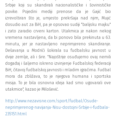
Srbije koji su skandirali nacionalističke i šovinističke
povike. Pojedini mediji prenose da je Gajić bio
izrevoltiran što je, umjesto prekršaja nad njim, Mujić
dosudio aut za BiH, pa je opsovao sudiji "balijsku majku"
i zato zaradio crveni karton. Utakmica je nakon nekog
vremena nastavljena, da bi ponovo bila prekinuta u 63.
minutu, jer je nastavljeno neprimjereno skandiranje.
Dešavanja u Modriči šokirala su fudbalsku javnost u
dvije zemlje, ali i šire. "Najoštrije osuđujemo ovaj nemili
događaj i šaljemo iskreno izvinjenje Fudbalskoj federaciji
BiH, čitavoj fudbalskoj javnosti i mladim igračima. Fudbal
mora da zbližava, to je njegova humana i sportska
misija. To je bila osnovna ideja kad smo ugovarali ove
utakmice", kazao je Milošević.
http://www.nezavisne.com/sport/fudbal/Osude-
neprimjerenog-navijanja-Nisu-dostojni-Srbije-i-fudbala-
235151.html