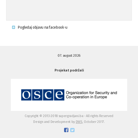
Krsenje ljudskih prava
03.08.'15
Pogledaj objavu na facebook-u
Napad na povratnika u Kotor-Varoši
15.07.'15
07. august 2026
Napad na povratnika u Kotor-Varoši
15.07.'15
Projekat podržali
Osuda pisanja uvredljivih grafita u ...
01.07.'15
Osuda pisanja uvredljivih grafita u ...
01.07.'15
Copyright © 2013-2018 supergradjani.ba - All rights Reserved
Design and Development by
DWS,
October 2017.
Otvoreno pismo medijima
20.06.'15