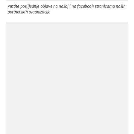
Pratite poslijednje objave na našoj i na facebook stranicama naših
partnerskih organizacija
Osuda incidenta tokom dženaze na
09.11.'15
Pe ...
Ukljanjanje uvredljivog grafita
08.11.'15
Koalicija Zanemari razlike osuđuje ...
02.09.'15
Osude napada u mjestu Omerovići,
18.08.'15
op ...
Osude napada u mjestu Omerovići,
18.08.'15
op ...
Napad u mjestu Omerovići, Općina To
15.08.'15
...