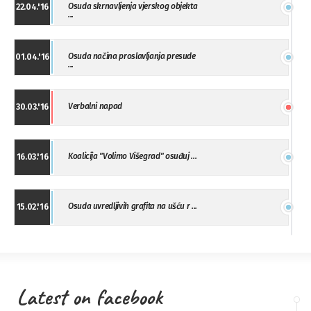
Osuda skrnavljenja vjerskog objekta
22.04.'16
...
Osuda načina proslavljanja presude
01.04.'16
...
Verbalni napad
30.03.'16
Koalicija "Volimo Višegrad" osuđuj ...
16.03.'16
Osuda uvredljivih grafita na ušću r ...
15.02.'16
"Uzbuna" Bijeljina osuđuje vršnjačk ...
01.02.'16
Latest on facebook
Osuda napada u Drvaru
13.11.'15