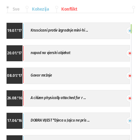
Sve
Kohezija
Konflikt
Kruscicani protiv izgradnje mini-hi ...
19.07.'17
napad na vjerski objekat
20.01.'17
Govor mržnje
08.01.'17
A citizen physically attacked for r ...
26.08.'16
DOBRA VIJEST *Djeca u Jajcu ne pris ...
17.06.'16