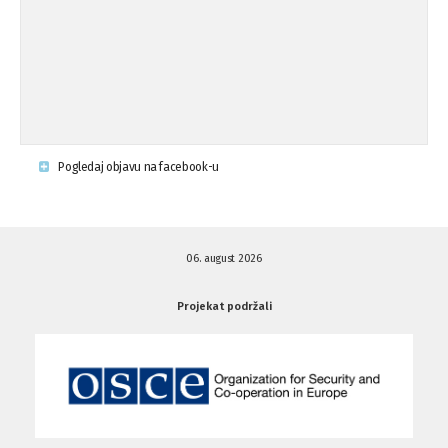
Napad u mjestu Omerovići, Općina To
15.08.'15
...
Krsenje ljudskih prava
03.08.'15
Pogledaj objavu na facebook-u
Napad na povratnika u Kotor-Varoši
15.07.'15
06. august 2026
Napad na povratnika u Kotor-Varoši
15.07.'15
Projekat podržali
Osuda pisanja uvredljivih grafita u ...
01.07.'15
Osuda pisanja uvredljivih grafita u ...
01.07.'15