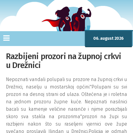
06. august 2026
Razbijeni prozori na župnoj crkvi
u Drežnici
Nepoznati vandali polupali su prozore na župnoj crkvi u
Drežnici, naselju u mostarskoj općini.''Polupani su svi
prozori na desnoj strani od ulaza. Oštećena je i roletna
na jednom prozoru župne kuće. Nepoznati nasilnici
bacali su kamenje veličine naranče i njime porazbijali
skoro sva stakla na prozorima''prozori na župi su
razbijeni nakon što su raseljeni vjernici ove župe
svečano proslavili Ilindan u Drežnici.Policija je odmah