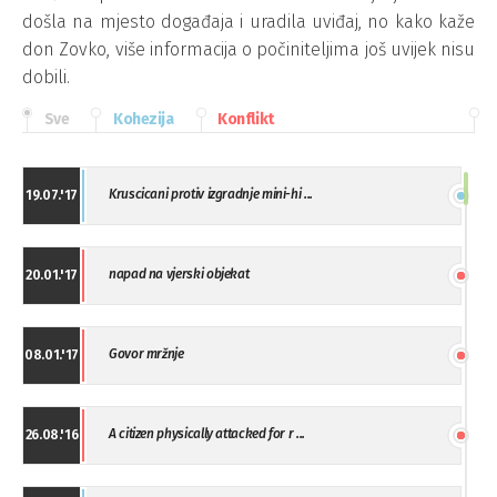
došla na mjesto događaja i uradila uviđaj, no kako kaže
don Zovko, više informacija o počiniteljima još uvijek nisu
dobili.
Sve
Kohezija
Konflikt
Kruscicani protiv izgradnje mini-hi ...
19.07.'17
napad na vjerski objekat
20.01.'17
Govor mržnje
08.01.'17
A citizen physically attacked for r ...
26.08.'16