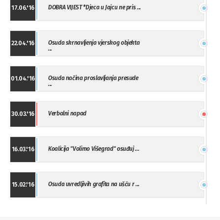
DOBRA VIJEST *Djeca u Jajcu ne pris ...
17.06.'16
Osuda skrnavljenja vjerskog objekta
22.04.'16
...
Osuda načina proslavljanja presude
01.04.'16
...
Verbalni napad
30.03.'16
Koalicija "Volimo Višegrad" osuđuj ...
16.03.'16
Osuda uvredljivih grafita na ušću r ...
15.02.'16
"Uzbuna" Bijeljina osuđuje vršnjačk ...